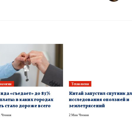
нологии
Технологии
нда «съедает» до 83%
Китай запустил спутник д
платы: в каких городах
исследования оползней и
ь стало дороже всего
землетрясений
 Чтения
2 Мин Чтения