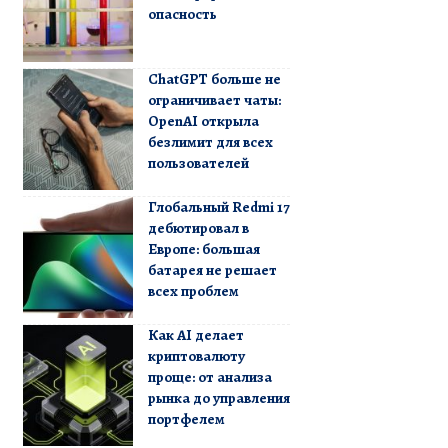
опасность
ChatGPT больше не
ограничивает чаты:
OpenAI открыла
безлимит для всех
пользователей
Глобальный Redmi 17
дебютировал в
Европе: большая
батарея не решает
всех проблем
Как AI делает
криптовалюту
проще: от анализа
рынка до управления
портфелем