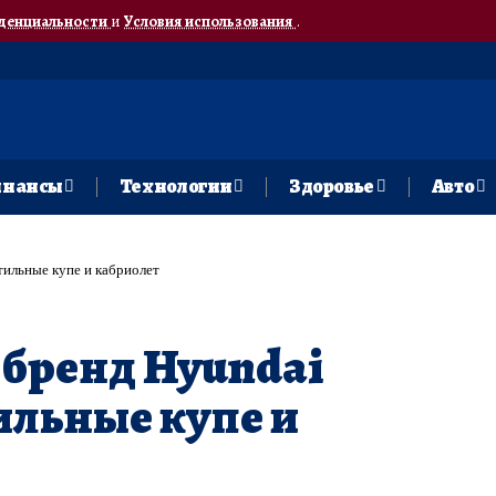
денциальности
и
Условия использования
.
нансы
Технологии
Здоровье
Авто
тильные купе и кабриолет
бренд Hyundai
ильные купе и