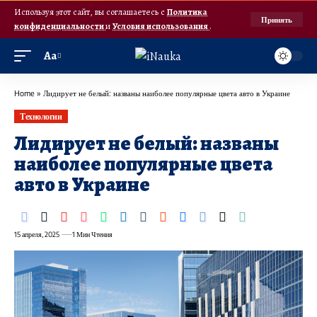
Используя этот сайт, вы соглашаетесь с
Политика
Принять
конфиденциальности
и
Условия использования
.
Аа
Home
»
Лидирует не белый: названы наиболее популярные цвета авто в Украине
Технологии
Лидирует не белый: названы
наиболее популярные цвета
авто в Украине
15 апреля, 2025
1 Мин Чтения