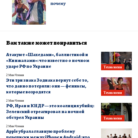
почему
Вам также может понравиться
Атакуют «Шахедами», баллистикой и
«Кинжалами»: что известно о ночном
ударе РФ по Украине
Технологии
2 Мин Чтения
Эти три знака Зодиака вернут себе то,
что давно потеряли: они — фениксы,
которые возродятся
Технологии
2 Мин Чтения
РФ, Иран и КНДР — это коалиция убийц:
Зеленский отреагировал на ночной
обстрел Украины
Технологии
2 Мин Чтения
Apple убрала главную проблему
переписки между iPhone и Android: что