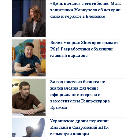
«День начался с его гибели». Мать
защитника Мариуполя об истории
сына и теракте в Еленовке
Более мощная Xbox проигрывает
PS5? Разработчики объяснили
главный парадокс
За год никто из бизнеса не
жаловался на давление
официально: интервью с
заместителем Генпрокурора
Крымом
Украинские дроны поразили
Ильский и Сызранский НПЗ,
вспыхнули пожары