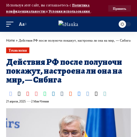
Используя этот сайт, вы соглашаетесь с
Политика
Принять
конфиденциальности
и
Условия использования
.
Аа
Home
»
Действия РФ после полуночи покажут, настроена ли она на мир, — Сибига
Технологии
Действия РФ после полуночи
покажут, настроена ли она на
мир, — Сибига
21 апреля, 2025
2 Мин Чтения