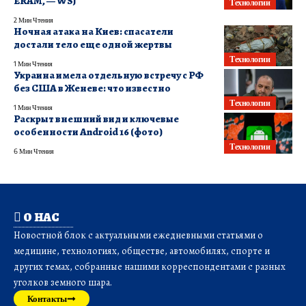
ERAM, — WSJ
Технологии
2 Мин Чтения
Ночная атака на Киев: спасатели
достали тело еще одной жертвы
Технологии
1 Мин Чтения
Украина имела отдельную встречу с РФ
без США в Женеве: что известно
Технологии
1 Мин Чтения
Раскрыт внешний вид и ключевые
особенности Android 16 (фото)
Технологии
6 Мин Чтения
О НАС
Новостной блок с актуальными ежедневными статьями о
медицине, технологиях, обществе, автомобилях, спорте и
других темах, собранные нашими корреспондентами с разных
уголков земного шара.
Контакты