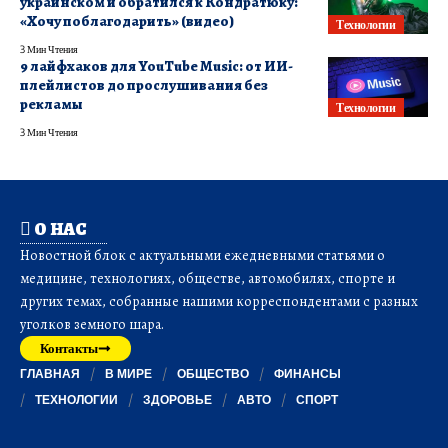
украинском и обратился к Кондратюку:
«Хочу поблагодарить» (видео)
Технологии
3 Мин Чтения
9 лайфхаков для YouTube Music: от ИИ-
плейлистов до прослушивания без
рекламы
Технологии
3 Мин Чтения
О НАС
Новостной блок с актуальными ежедневными статьями о
медицине, технологиях, обществе, автомобилях, спорте и
других темах, собранные нашими корреспондентами с разных
уголков земного шара.
Контакты
ГЛАВНАЯ
В МИРЕ
ОБЩЕСТВО
ФИНАНСЫ
ТЕХНОЛОГИИ
ЗДОРОВЬЕ
АВТО
СПОРТ