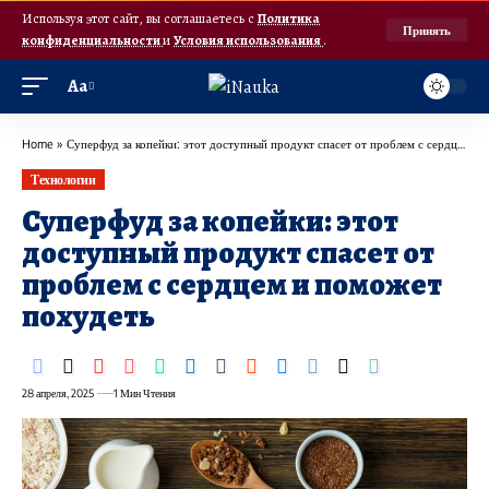
Используя этот сайт, вы соглашаетесь с
Политика
Принять
конфиденциальности
и
Условия использования
.
Аа
Home
»
Суперфуд за копейки: этот доступный продукт спасет от проблем с сердцем и поможет похудеть
Технологии
Суперфуд за копейки: этот
доступный продукт спасет от
проблем с сердцем и поможет
похудеть
28 апреля, 2025
1 Мин Чтения