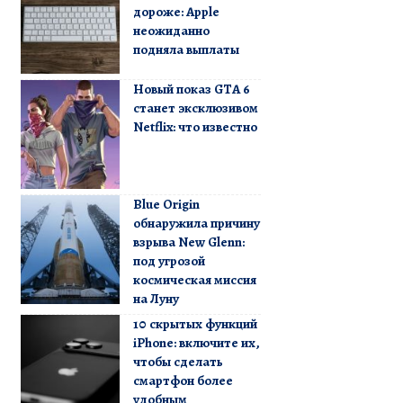
дороже: Apple
неожиданно
подняла выплаты
Новый показ GTA 6
станет эксклюзивом
Netflix: что известно
Blue Origin
обнаружила причину
взрыва New Glenn:
под угрозой
космическая миссия
на Луну
10 скрытых функций
iPhone: включите их,
чтобы сделать
смартфон более
удобным