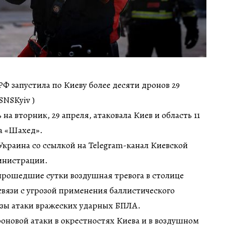
Ф запустила по Киеву более десяти дронов 29
SNSKyiv )
 на вторник, 29 апреля, атаковала Киев и область 11
а «Шахед».
краина со ссылкой на Telegram-канал Киевской
инистрации.
 прошедшие сутки воздушная тревога в столице
связи с угрозой применения баллистического
озы атаки вражеских ударных БПЛА.
роновой атаки в окрестностях Киева и в воздушном