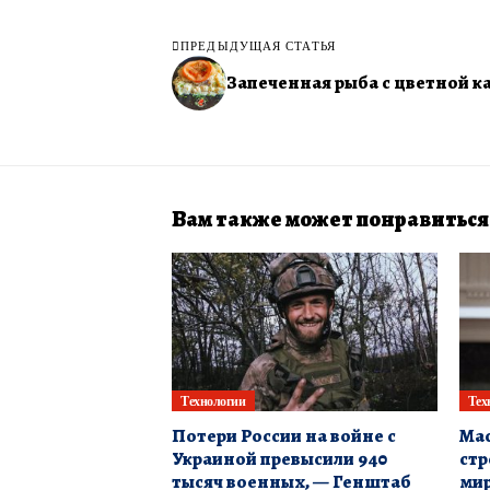
ПРЕДЫДУЩАЯ СТАТЬЯ
Запеченная рыба с цветной к
Вам также может понравиться
Технологии
Тех
Потери России на войне с
Мас
Украиной превысили 940
стр
тысяч военных, — Генштаб
мир