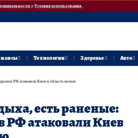
денциальности
и
Условия использования
.
нансы
Технологии
Здоровье
Авто
о дронов РФ атаковали Киев и область ночью
дыха, есть раненые:
в РФ атаковали Киев
ью