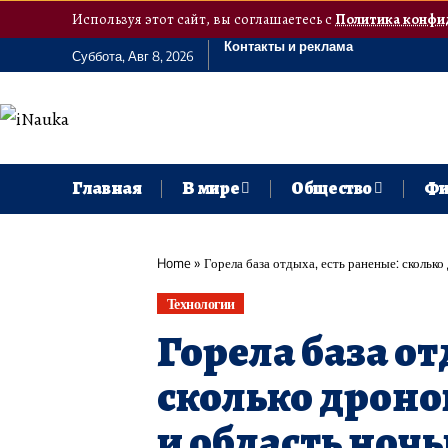
Используя этот сайт, вы соглашаетесь с
Политика конфи
Контакты и реклама
Суббота, Авг 8, 2026
Главная
В мире
Общество
Фи
Home
»
Горела база отдыха, есть раненые: скольк
Технологии
Горела база от
сколько дроно
и область ноч