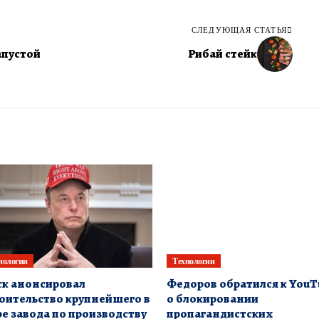
СЛЕДУЮЩАЯ СТАТЬЯ
апустой
Рибай стейк
нологии
Технологии
к анонсировал
Федоров обратился к YouT
оительство крупнейшего в
о блокировании
е завода по производству
пропагандистских