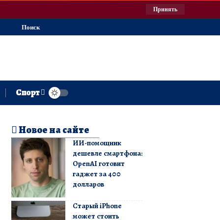
Принять
Поиск
Спорт
Новое на сайте
ИИ-помощник
дешевле смартфона:
OpenAI готовит
гаджет за 400
долларов
Старый iPhone
может стоить