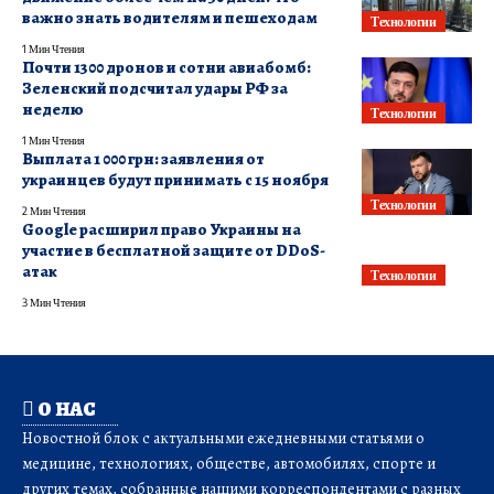
важно знать водителям и пешеходам
Технологии
1 Мин Чтения
Почти 1300 дронов и сотни авиабомб:
Зеленский подсчитал удары РФ за
неделю
Технологии
1 Мин Чтения
Выплата 1 000 грн: заявления от
украинцев будут принимать с 15 ноября
Технологии
2 Мин Чтения
Google расширил право Украины на
участие в бесплатной защите от DDoS-
атак
Технологии
3 Мин Чтения
О НАС
Новостной блок с актуальными ежедневными статьями о
медицине, технологиях, обществе, автомобилях, спорте и
других темах, собранные нашими корреспондентами с разных