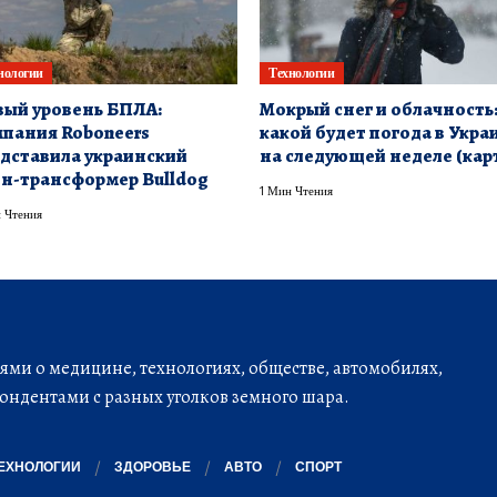
нологии
Технологии
ый уровень БПЛА:
Мокрый снег и облачность
пания Roboneers
какой будет погода в Укра
дставила украинский
на следующей неделе (кар
н-трансформер Bulldog
1 Мин Чтения
 Чтения
ми о медицине, технологиях, обществе, автомобилях,
ондентами с разных уголков земного шара.
ЕХНОЛОГИИ
ЗДОРОВЬЕ
АВТО
СПОРТ