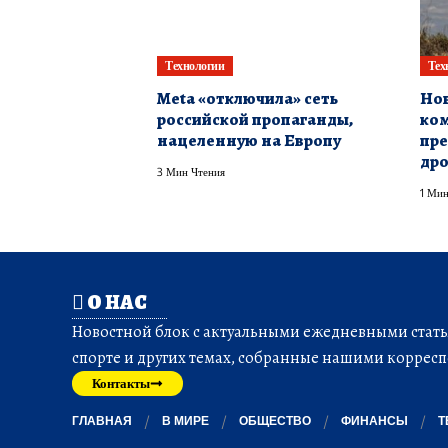
Технологии
Тех
Meta «отключила» сеть
Нов
российской пропаганды,
ком
нацеленную на Европу
пре
дро
3 Мин Чтения
1 Мин
О НАС
Новостной блок с актуальными ежедневными статья
спорте и других темах, собранные нашими корресп
Контакты
ГЛАВНАЯ
В МИРЕ
ОБЩЕСТВО
ФИНАНСЫ
Т