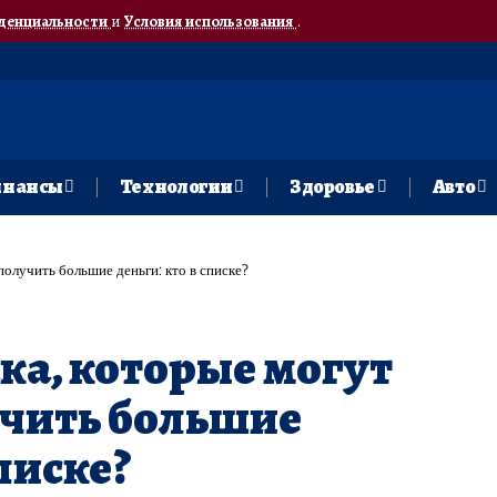
денциальности
и
Условия использования
.
нансы
Технологии
Здоровье
Авто
получить большие деньги: кто в списке?
ака, которые могут
учить большие
списке?