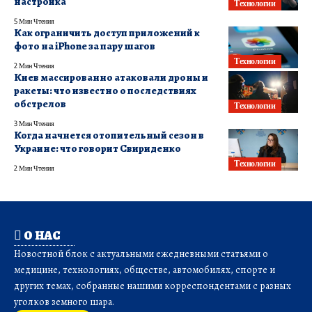
настройка
Технологии
5 Мин Чтения
Как ограничить доступ приложений к
фото на iPhone за пару шагов
Технологии
2 Мин Чтения
Киев массированно атаковали дроны и
ракеты: что известно о последствиях
обстрелов
Технологии
3 Мин Чтения
Когда начнется отопительный сезон в
Украине: что говорит Свириденко
Технологии
2 Мин Чтения
О НАС
Новостной блок с актуальными ежедневными статьями о
медицине, технологиях, обществе, автомобилях, спорте и
других темах, собранные нашими корреспондентами с разных
уголков земного шара.