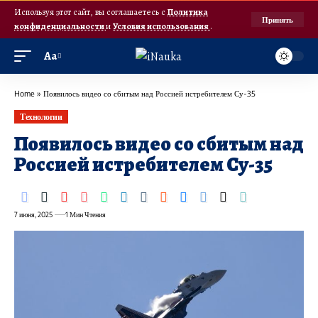
Используя этот сайт, вы соглашаетесь с
Политика
Принять
конфиденциальности
и
Условия использования
.
Аа
Home
»
Появилось видео со сбитым над Россией истребителем Су-35
Технологии
Появилось видео со сбитым над
Россией истребителем Су-35
7 июня, 2025
1 Мин Чтения