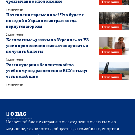
чрезвычайное положение
Технологии
1 Мин Чтения
Потепление временное? Что будет с
погодой в Украине завтра и когда
вернутся морозы
Технологии
2 Мин Чтения
Бесплатные «3000 км по Украине» от УЗ
уже в приложении: как активировать и
получить билеты
Технологии
3 Мин Чтения
Россия ударила баллистикой по
учебному подразделению ВСУ в тылу:
есть погибшие
Технологии
1 Мин Чтения
О НАС
Новостной блок с актуальными ежедневными статьями о
медицине, технологиях, обществе, автомобилях, спорте и