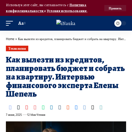
Используя этот сайт, вы соглашаетесь с
Политика
Принять
конфиденциальности
и
Условия использования
.
Аа
Home
»
Как вылезти из кредитов, планировать бюджет и собрать на квартиру. Интервью финансового эксперта Елены Шепель
Технологии
Как вылезти из кредитов,
планировать бюджет и собрать
на квартиру. Интервью
финансового эксперта Елены
Шепель
7 июня, 2025
12 Мин Чтения