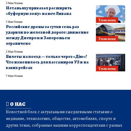
3 Мин Чтения
Нетаньяху приказал расширить
«буферную зону» на юге Ливана
Технологии
1 Мин Чтения
Российские дроны за сутки семь раз
ударили по железной дороге: движение
между Днепром и Запорожьем
Технологии
ограничено
2 Мин Чтения
Билеты на поезд — только через «Дію»?
Что изменилось для пассажиров УЗ и на
каких рейсах
Технологии
7 Мин Чтения
О НАС
Новостной блок с актуальными ежедневными статьями о
медицине, технологиях, обществе, автомобилях, спорте и
других темах, собранные нашими корреспондентами с разных