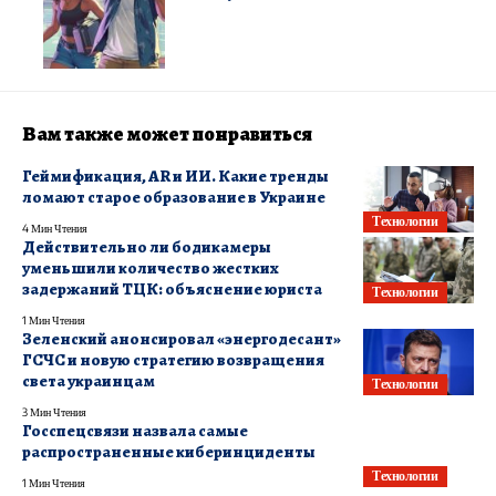
Вам также может понравиться
Геймификация, AR и ИИ. Какие тренды
ломают старое образование в Украине
Технологии
4 Мин Чтения
Действительно ли бодикамеры
уменьшили количество жестких
задержаний ТЦК: объяснение юриста
Технологии
1 Мин Чтения
Зеленский анонсировал «энергодесант»
ГСЧС и новую стратегию возвращения
света украинцам
Технологии
3 Мин Чтения
Госспецсвязи назвала самые
распространенные киберинциденты
Технологии
1 Мин Чтения