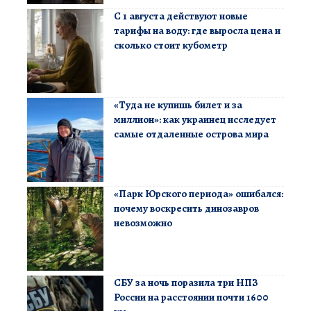
С 1 августа действуют новые
тарифы на воду: где выросла цена и
сколько стоит кубометр
«Туда не купишь билет и за
миллион»: как украинец исследует
самые отдаленные острова мира
«Парк Юрского периода» ошибался:
почему воскресить динозавров
невозможно
СБУ за ночь поразила три НПЗ
России на расстоянии почти 1600