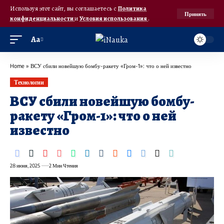
Используя этот сайт, вы соглашаетесь с
Политика
Принять
конфиденциальности
и
Условия использования
.
Аа
Home
»
ВСУ сбили новейшую бомбу-ракету «Гром-1»: что о ней известно
Технологии
ВСУ сбили новейшую бомбу-
ракету «Гром-1»: что о ней
известно
28 июня, 2025
2 Мин Чтения