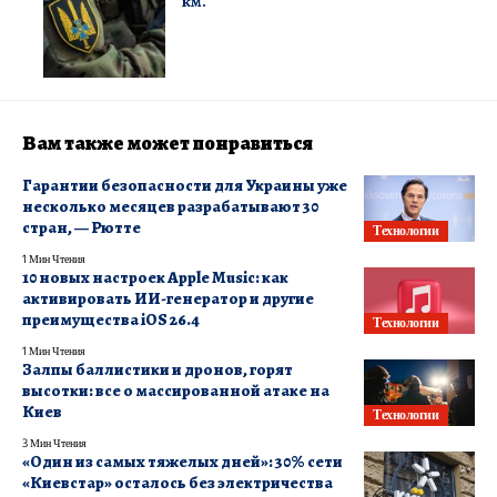
км.
Вам также может понравиться
Гарантии безопасности для Украины уже
несколько месяцев разрабатывают 30
стран, — Рютте
Технологии
1 Мин Чтения
10 новых настроек Apple Music: как
активировать ИИ-генератор и другие
преимущества iOS 26.4
Технологии
1 Мин Чтения
Залпы баллистики и дронов, горят
высотки: все о массированной атаке на
Киев
Технологии
3 Мин Чтения
«Один из самых тяжелых дней»: 30% сети
«Киевстар» осталось без электричества