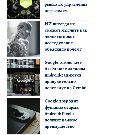
рынка до управления
портфелем
ИИ никогда не
сможет мыслить как
человек: новое
исследование
объяснило почему
Google отключает
Assistant: миллионы
Android-гаджетов
принудительно
переведут на Gemini
Google возродит
функцию старых
Android: Pixel 11
получит важное
преимущество