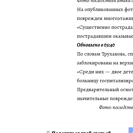
Фото: последствия атаки др
На опубликованных фото
поврежден многоэтажн
«Существенно пострадал
пострадавшим оказывае
Обновлено в 05:40
По словам Труханова, с
заблокированы на верхн
«Среди них — двое дет
больницу госпитализир
Предварительный осмотр
значительные поврежде
Фото: последстви