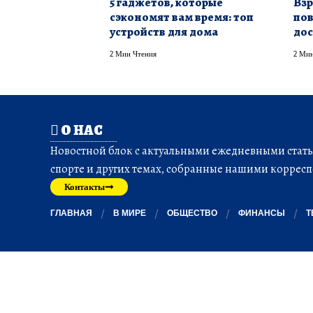
5 гаджетов, которые
Взр
сэкономят вам время: топ
пов
устройств для дома
дос
2 Мин Чтения
2 Мин
О НАС
Новостной блок с актуальными ежедневными статья
спорте и других темах, собранные нашими корресп
Контакты
ГЛАВНАЯ
В МИРЕ
ОБЩЕСТВО
ФИНАНСЫ
Т