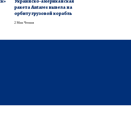
нк»
Украинско-американская
ракета Antares вывела на
орбиту грузовой корабль
2 Мин Чтения