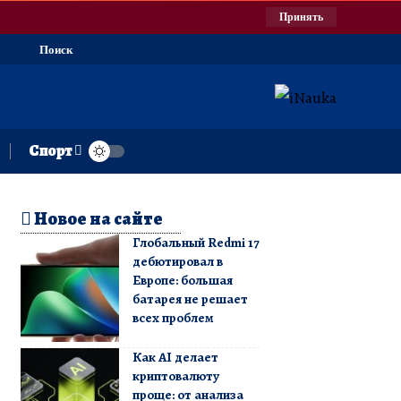
Принять
Поиск
Спорт
Новое на сайте
Глобальный Redmi 17
дебютировал в
Европе: большая
батарея не решает
всех проблем
Как AI делает
криптовалюту
проще: от анализа