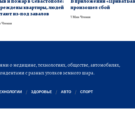
ыв и пожар в Севастополе:
В приложении «ПриватБа
реждены квартиры, людей
произошел сбой
тают из-под завалов
1 Мин Чтения
 Чтения
ми о медицине, технологиях, обществе, автомобилях,
ондентами с разных уголков земного шара.
ЕХНОЛОГИИ
ЗДОРОВЬЕ
АВТО
СПОРТ