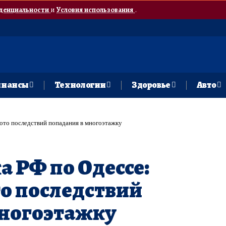
денциальности
и
Условия использования
.
нансы
Технологии
Здоровье
Авто
фото последствий попадания в многоэтажку
а РФ по Одессе:
о последствий
многоэтажку