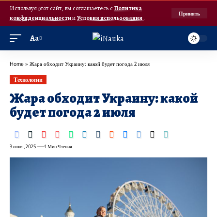
Используя этот сайт, вы соглашаетесь с
Политика
Принять
конфиденциальности
и
Условия использования
.
Аа
Home
»
Жара обходит Украину: какой будет погода 2 июля
Технологии
Жара обходит Украину: какой
будет погода 2 июля
3 июля, 2025
1 Мин Чтения