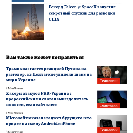
Рекорд Falcon 9: SpaceX запустил
секретный спутник для разведки
США
Вам также может понравиться
Трамп хвастается реакцией Путина на
разговор, а в Пентагоне увидели шанс на
мир в Украине
Технологии
2 Мин Чтения
Хакеры атакуют РБК-Украина с
пророссийскими слоганами: где читать
новости, если сайт «лег»
Технологии
1 Мин Чтения
Microsoft показала гаджет будущего: что
придет на смену Android и iPhone
Технологии
3 Мин Чтения