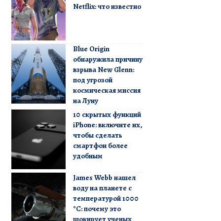
Netflix: что известно
Blue Origin
обнаружила причину
взрыва New Glenn:
под угрозой
космическая миссия
на Луну
10 скрытых функций
iPhone: включите их,
чтобы сделать
смартфон более
удобным
James Webb нашел
воду на планете с
температурой 1000
°C: почему это
шокирует ученых