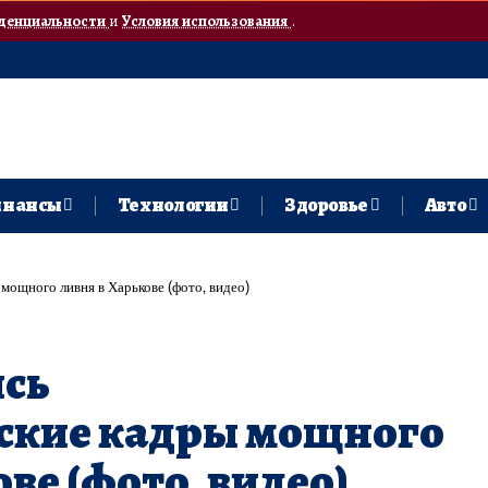
денциальности
и
Условия использования
.
нансы
Технологии
Здоровье
Авто
мощного ливня в Харькове (фото, видео)
ись
ские кадры мощного
ве (фото, видео)