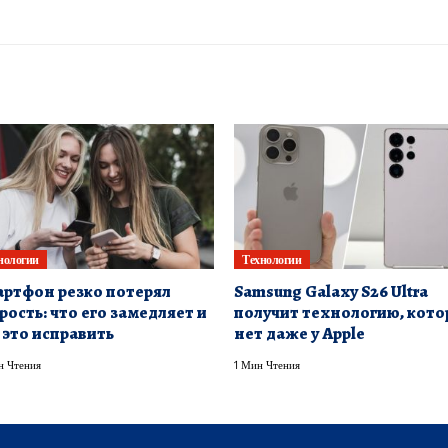
нологии
Технологии
ртфон резко потерял
Samsung Galaxy S26 Ultra
рость: что его замедляет и
получит технологию, кото
 это исправить
нет даже у Apple
н Чтения
1 Мин Чтения