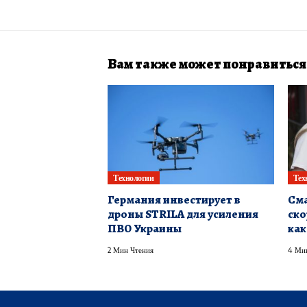
Вам также может понравиться
Технологии
Тех
Германия инвестирует в
Сма
дроны STRILA для усиления
ско
ПВО Украины
как
2 Мин Чтения
4 Ми