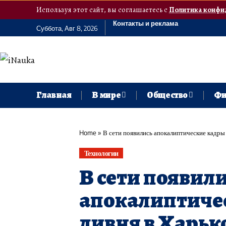
Используя этот сайт, вы соглашаетесь с
Политика конфи
Контакты и реклама
Суббота, Авг 8, 2026
Главная
В мире
Общество
Фи
Home
»
В сети появились апокалиптические кадры 
Технологии
В сети появил
апокалиптиче
ливня в Харько