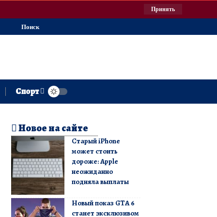
Принять
Поиск
Спорт
Новое на сайте
Старый iPhone
может стоить
дороже: Apple
неожиданно
подняла выплаты
Новый показ GTA 6
станет эксклюзивом