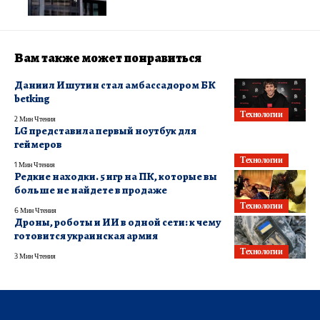
Вам также может понравиться
Даниил Ишутин стал амбассадором БК
betking
Технологии
2 Мин Чтения
LG представила первый ноутбук для
геймеров
Технологии
1 Мин Чтения
Редкие находки. 5 игр на ПК, которые вы
больше не найдете в продаже
Технологии
6 Мин Чтения
Дроны, роботы и ИИ в одной сети: к чему
готовится украинская армия
Технологии
3 Мин Чтения