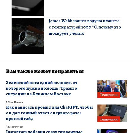
James Webb нашел воду на планете
с температурой 1000 °C: почему это
шокирует ученых
Вам также может понравиться
Зеленский последний человек, от
которого нужна помощь: Трамп о
ситуации на Ближнем Востоке
Технологии
1 Мин Чтения
Как написать промпт для ChatGPT, чтобы
он дал точный ответ с первого раза:
простой гайд
Технологии
3 Мин Чтения
Instagram добавил сразу три важные