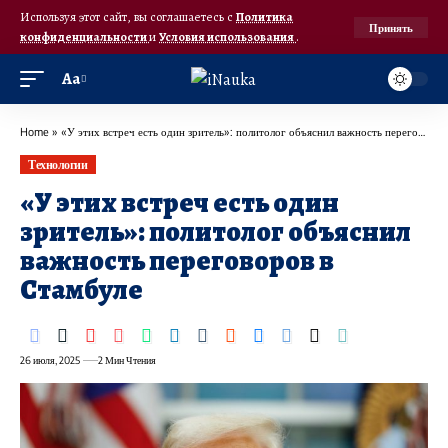
Используя этот сайт, вы соглашаетесь с
Политика
Принять
конфиденциальности
и
Условия использования
.
Аа
Home
»
«У этих встреч есть один зритель»: политолог объяснил важность переговоров в Стамбуле
Технологии
«У этих встреч есть один
зритель»: политолог объяснил
важность переговоров в
Стамбуле
26 июля, 2025
2 Мин Чтения