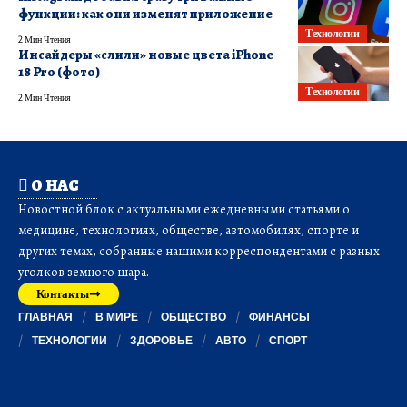
функции: как они изменят приложение
Технологии
2 Мин Чтения
Инсайдеры «слили» новые цвета iPhone
18 Pro (фото)
Технологии
2 Мин Чтения
О НАС
Новостной блок с актуальными ежедневными статьями о
медицине, технологиях, обществе, автомобилях, спорте и
других темах, собранные нашими корреспондентами с разных
уголков земного шара.
Контакты
ГЛАВНАЯ
В МИРЕ
ОБЩЕСТВО
ФИНАНСЫ
ТЕХНОЛОГИИ
ЗДОРОВЬЕ
АВТО
СПОРТ