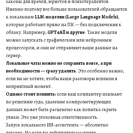
законы для врачей, юристов и психотерапевтов.
Именно поэтому все больше пользователей обращаются
к локальным
LLM-моделям (Large Language Models)
,
которые работают прямо на ПК — без подключения к
облаку. Например,
GPT4All и другие
. Такие модели
можно запускать с графическим или нейронным
процессором, и они не отправляют ваши данные на
сервер.
Локальные чаты можно не сохранять вовсе, а при
необходимости — сразу удалить
. Это особенно важно,
если вы не хотите, чтобы ваши разговоры всплыли в
неприятный момент.
Однако стоит помнить:
если ваш компьютер изымают
по решению суда, удаление компрометирующих
данных может быть расценено как попытка скрыть
улики. Это уже уголовная ответственность.
Запуск локального ИИ-ассистента — абсолютно
легален. Но если вы действительно ищете