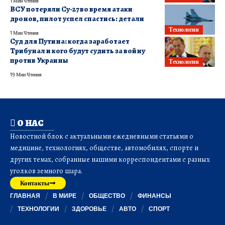
1 Мин Чтения
ВСУ потеряли Су-27 во время атаки
дронов, пилот успел спастись: детали
Технологии
1 Мин Чтения
Суд для Путина: когда заработает
Трибунал и кого будут судить за войну
против Украины
Технологии
19 Мин Чтения
О НАС
Новостной блок с актуальными ежедневными статьями о
медицине, технологиях, обществе, автомобилях, спорте и
других темах, собранные нашими корреспондентами с разных
уголков земного шара.
Контакты
ГЛАВНАЯ
В МИРЕ
ОБЩЕСТВО
ФИНАНСЫ
ТЕХНОЛОГИИ
ЗДОРОВЬЕ
АВТО
СПОРТ