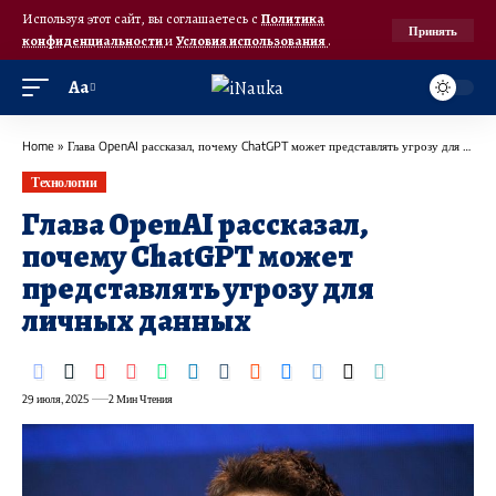
Используя этот сайт, вы соглашаетесь с
Политика
Принять
конфиденциальности
и
Условия использования
.
Аа
Home
»
Глава OpenAI рассказал, почему ChatGPT может представлять угрозу для личных данных
Технологии
Глава OpenAI рассказал,
почему ChatGPT может
представлять угрозу для
личных данных
29 июля, 2025
2 Мин Чтения