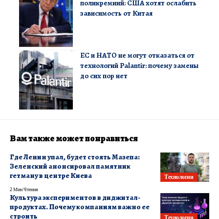
поликремний: США хотят ослабить
зависимость от Китая
ЕС и НАТО не могут отказаться от
технологий Palantir: почему замены
до сих пор нет
Вам также может понравиться
Где Ленин упал, будет стоять Мазепа:
Зеленский анонсировал памятник
гетману в центре Киева
Технологии
2 Мин Чтения
Культура экспериментов в диджитал-
продуктах. Почему компаниям важно ее
строить
Технологии