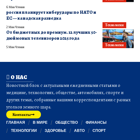
6 Мин Чтения
россия планирует киберудары по НАТО и
ЕС — канадская разведка
Технологии
2 Мин Чтения
От бюджетных до премиум. 12 лучших 50-
дюймовых телевизоров 2025 года
Технологии
5 Мин Чтения
О НАС
Новостной блок с актуальными ежедневными статьями о
медицине, технологиях, обществе, автомобилях, спорте и
других темах, собранные нашими корреспондентами с разных
уголков земного шара.
Контакты
ГЛАВНАЯ
В МИРЕ
ОБЩЕСТВО
ФИНАНСЫ
ТЕХНОЛОГИИ
ЗДОРОВЬЕ
АВТО
СПОРТ