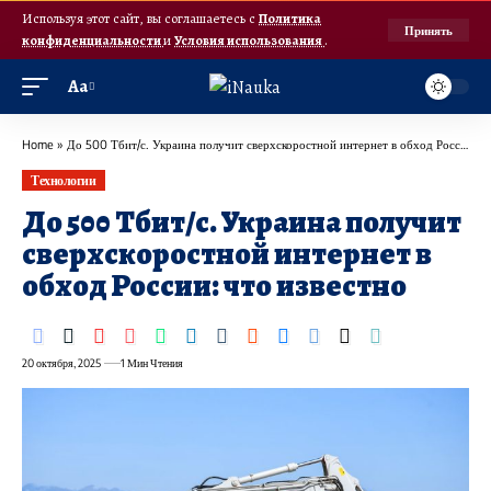
Используя этот сайт, вы соглашаетесь с
Политика
Принять
конфиденциальности
и
Условия использования
.
Аа
Home
»
До 500 Тбит/с. Украина получит сверхскоростной интернет в обход России: что известно
Технологии
До 500 Тбит/с. Украина получит
сверхскоростной интернет в
обход России: что известно
20 октября, 2025
1 Мин Чтения