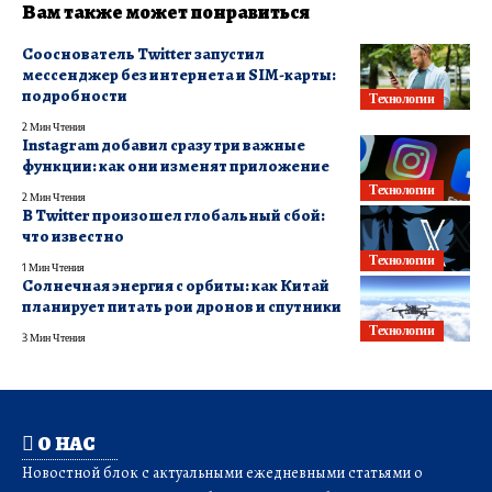
Вам также может понравиться
Сооснователь Twitter запустил
мессенджер без интернета и SIM-карты:
подробности
Технологии
2 Мин Чтения
Instagram добавил сразу три важные
функции: как они изменят приложение
Технологии
2 Мин Чтения
В Twitter произошел глобальный сбой:
что известно
Технологии
1 Мин Чтения
Солнечная энергия с орбиты: как Китай
планирует питать рои дронов и спутники
Технологии
3 Мин Чтения
О НАС
Новостной блок с актуальными ежедневными статьями о