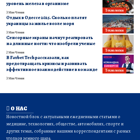
уровень железа в организме
Технологии
3 Мин Чтения
Отдых в Одессе 2025. Сколько платят
украинцы за жилье возле моря
Технологии
3 Мин Чтения
Сенсорные экраны начнут реагировать
на длинные ногти: что изобрели ученые
Технологии
2 Мин Чтения
В Favbet Tech рассказали, как
предотвращать кризисы и развивать
эффективное взаимодействие в команде
Технологии
3 Мин Чтения
О НАС
Новостной блок с актуальными ежедневными статьями о
медицине, технологиях, обществе, автомобилях, спорте и
других темах, собранные нашими корреспондентами с разных
уголков земного шара.