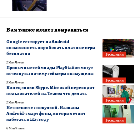
Вам также может понравиться
Google тестирует на Android
возможность опробовать платные игры
бесплатно
Технологии
2 Мин Чтения
Привычные геймпады PlayStation могут
исчезнуть: почему геймеры возмущены
Технологии
3 Мин Чтения
Конец эпохи Skype. Microsoft переводит
пользователей на Teams: что делать
Технологии
2 Мин Чтения
Не спешите с покупкой. Названы
Android-смартфоны, которых стоит
избегать в 2025 году
Технологии
6 Мин Чтения