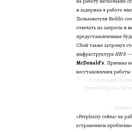
на работу нескольких с
и задержек в работе мн
Пользователи Reddit со
отвечать на запросы и 
предустановленные буд
Сбой также затронул с
инфраструктуре AWS —
McDonald’s
. Причина н
восстановления работы 
⚠️ An outage affecti
Fortnite log-ins. We'r
— Fortnite
«Perplexity сейчас не 
устранением проблемы»,