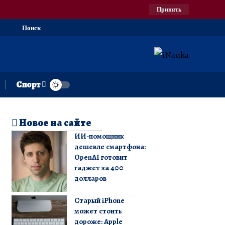
Принять
Поиск
Спорт
Новое на сайте
ИИ-помощник
дешевле смартфона:
OpenAI готовит
гаджет за 400
долларов
Старый iPhone
может стоить
дороже: Apple