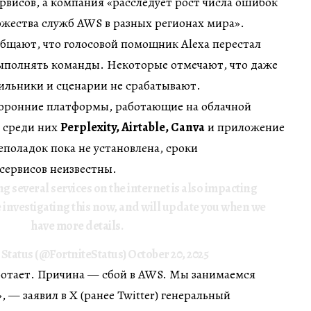
ервисов, а компания «расследует рост числа ошибок
ожества служб AWS в разных регионах мира».
общают, что голосовой помощник Alexa перестал
выполнять команды. Некоторые отмечают, что даже
ильники и сценарии не срабатывают.
торонние платформы, работающие на облачной
 среди них
Perplexity, Airtable, Canva
и приложение
еполадок пока не установлена, сроки
сервисов неизвестны.
ng several services on the internet is also impacting
e investigating this now, and will update you when we
have more details.
 Status (@FortniteStatus)
October 20, 2025
работает. Причина — сбой в AWS. Мы занимаемся
 — заявил в X (ранее Twitter) генеральный