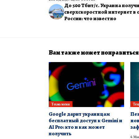
До 500 Тбит/с. Украина получ
сверхскоростной интернет в 
России: что известно
Вам также может понравиться
Технологии
Тех
Google дарит украинцам
Пен
бесплатный доступ к Gemini и
нов
AI Pro: кто и как может
заф
получить
4 Ми