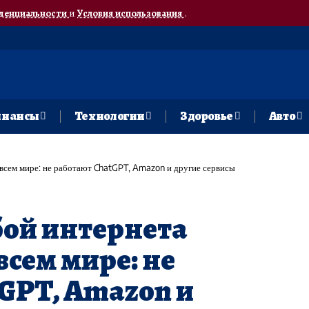
денциальности
и
Условия использования
.
нансы
Технологии
Здоровье
Авто
всем мире: не работают ChatGPT, Amazon и другие сервисы
бой интернета
всем мире: не
GPT, Amazon и