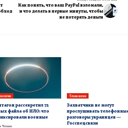
ит
Как понять, что ваш PayPal взломали,
обход
и что делать в первые минуты, чтобы
не потерять деньги
нологии
Технологии
тагон рассекретил 72
Захватчики не могут
ых файла об НЛО: что
прослушивать телефонны
иксировали военные
разговоры украинцев —
Госспецсвязи
н Чтения