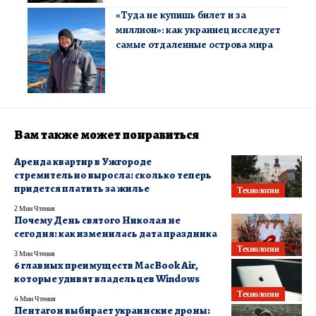
«Туда не купишь билет и за
миллион»: как украинец исследует
самые отдаленные острова мира
Вам также может понравиться
Аренда квартир в Ужгороде
стремительно выросла: сколько теперь
придется платить за жилье
Технологии
2 Мин Чтения
Почему День святого Николая не
сегодня: как изменилась дата праздника
Технологии
3 Мин Чтения
6 главных преимуществ MacBook Air,
которые удивят владельцев Windows
Технологии
4 Мин Чтения
Пентагон выбирает украинские дроны: