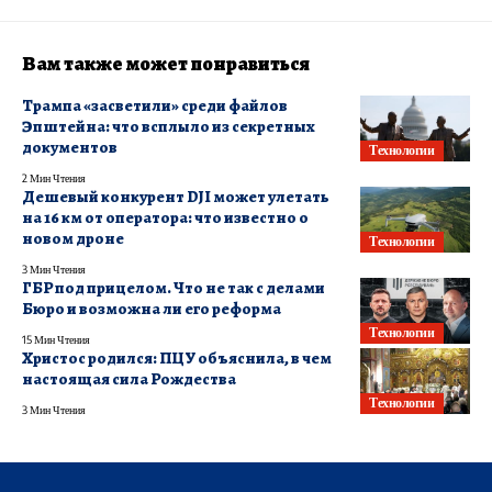
Вам также может понравиться
Трампа «засветили» среди файлов
Эпштейна: что всплыло из секретных
документов
Технологии
2 Мин Чтения
Дешевый конкурент DJI может улетать
на 16 км от оператора: что известно о
новом дроне
Технологии
3 Мин Чтения
ГБР под прицелом. Что не так с делами
Бюро и возможна ли его реформа
Технологии
15 Мин Чтения
Христос родился: ПЦУ объяснила, в чем
настоящая сила Рождества
Технологии
3 Мин Чтения