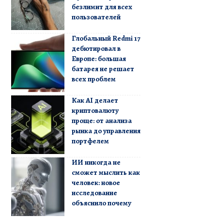
безлимит для всех
пользователей
Глобальный Redmi 17
дебютировал в
Европе: большая
батарея не решает
всех проблем
Как AI делает
криптовалюту
проще: от анализа
рынка до управления
портфелем
ИИ никогда не
сможет мыслить как
человек: новое
исследование
объяснило почему