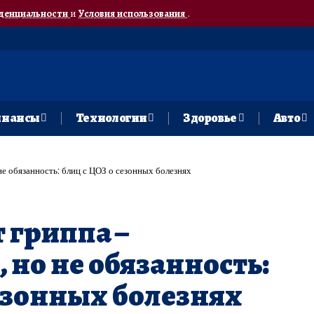
денциальности
и
Условия использования
.
нансы
Технологии
Здоровье
Авто
не обязанность: блиц с ЦОЗ о сезонных болезнях
 гриппа –
 но не обязанность:
сезонных болезнях