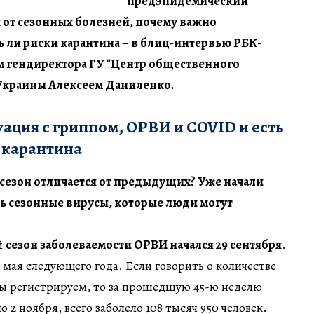
предэпидемический
я от сезонных болезней, почему важно
ь ли риски карантина – в блиц-интервью РБК-
м гендиректора ГУ "Центр общественного
Украины Алексеем Даниленко.
уация с гриппом, ОРВИ и COVID и есть
 карантина
езон отличается от предыдущих? Уже начали
ь сезонные вирусы, которые люди могут
й
сезон заболеваемости ОРВИ начался 29 сентября
.
 мая следующего года. Если говорить о количестве
мы регистрируем, то за прошедшую 45-ю неделю
по 2 ноября, всего заболело 108 тысяч 950 человек.