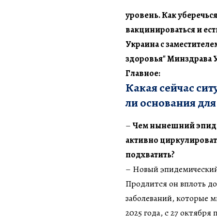
уровень. Как уберечьс
вакцинироваться и ест
Украина с заместителе
здоровья" Минздрава 
Главное:
Какая сейчас сит
ли основания для
–
Чем нынешний эпидс
активно циркулироват
подхватить?
– Новый эпидемически
Продлится он вплоть до
заболеваний, которые 
2025 года, с 27 октября 