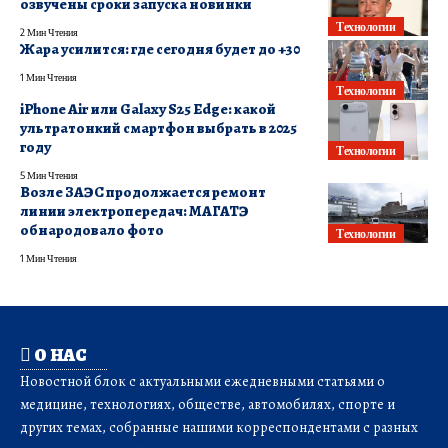
озвучены сроки запуска новинки
Технологии
2 Мин Чтения
Жара усилится: где сегодня будет до +30
1 Мин Чтения
Технологии
iPhone Air или Galaxy S25 Edge: какой
ультратонкий смартфон выбрать в 2025
году
Технологии
5 Мин Чтения
Возле ЗАЭС продолжается ремонт
линии электропередач: МАГАТЭ
обнародовало фото
Технологии
1 Мин Чтения
О НАС
Новостной блок с актуальными ежедневными статьями о
медицине, технологиях, обществе, автомобилях, спорте и
других темах, собранные нашими корреспондентами с разных