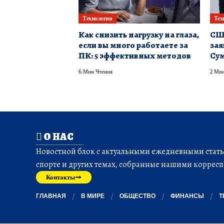
Технологии
Тех
Как снизить нагрузку на глаза,
СШ
если вы много работаете за
зая
ПК: 5 эффективных методов
Сум
6 Мин Чтения
2 Мин
О НАС
Новостной блок с актуальными ежедневными статья
спорте и других темах, собранные нашими корресп
Контакты
ГЛАВНАЯ
В МИРЕ
ОБЩЕСТВО
ФИНАНСЫ
Т