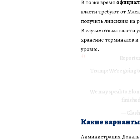
В то же время
официал
власти требуют от Маск
получить лицензию на р
В случае отказа власти 
хранение терминалов и
уровне.
Reporter:
Trump: We’re going to
We may speak to Elon M
finished
— Clash
Какие варианты
Администрация Дональд