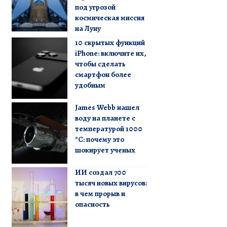
под угрозой
космическая миссия
на Луну
10 скрытых функций
iPhone: включите их,
чтобы сделать
смартфон более
удобным
James Webb нашел
воду на планете с
температурой 1000
°C: почему это
шокирует ученых
ИИ создал 700
тысяч новых вирусов:
в чем прорыв и
опасность