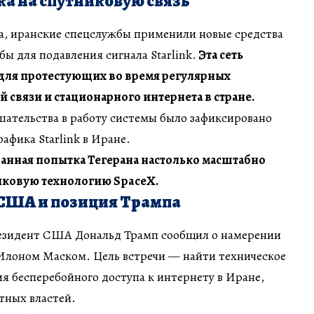
а на спутниковую связь
, иранские спецслужбы применили новые средства
ы для подавления сигнала Starlink.
Эта сеть
 для протестующих во время регулярных
связи и стационарного интернета в стране.
шательства в работу системы было зафиксировано
афика Starlink в Иране.
ванная попытка Тегерана настолько масштабно
иковую технологию SpaceX.
США и позиция Трампа
езидент США Дональд Трамп сообщил о намерении
 Илоном Маском. Цель встречи — найти техническое
я бесперебойного доступа к интернету в Иране,
тных властей.