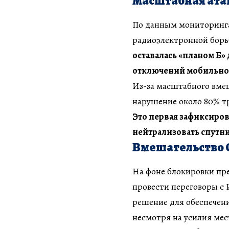
Масштабная атак
По данным мониторинга
радиоэлектронной борьб
оставалась «планом Б»
отключений мобильной 
Из-за масштабного вме
нарушение около 80% тр
Это первая зафиксиро
нейтрализовать спутн
Вмешательство 
На фоне блокировки пр
провести переговоры с
решение для обеспечени
несмотря на усилия мес