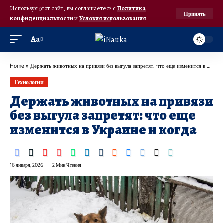
Используя этот сайт, вы соглашаетесь с
Политика
Принять
конфиденциальности
и
Условия использования
.
Аа
Home
»
Держать животных на привязи без выгула запретят: что еще изменится в Украине и когда
Технологии
Держать животных на привязи
без выгула запретят: что еще
изменится в Украине и когда
16 января, 2026
2 Мин Чтения