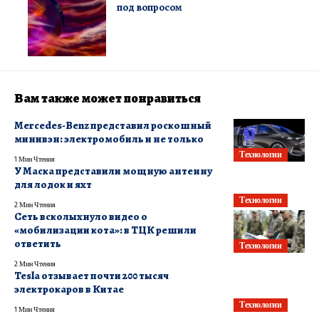
под вопросом
Вам также может понравиться
Mercedes-Benz представил роскошный
минивэн: электромобиль и не только
Технологии
1 Мин Чтения
У Маска представили мощную антенну
для лодок и яхт
Технологии
2 Мин Чтения
Сеть всколыхнуло видео о
«мобилизации кота»: в ТЦК решили
ответить
Технологии
2 Мин Чтения
Tesla отзывает почти 200 тысяч
электрокаров в Китае
Технологии
1 Мин Чтения