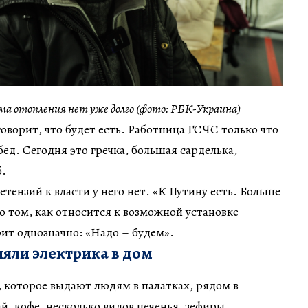
ома отопления нет уже долго (фото: РБК-Украина)
оворит, что будет есть. Работница ГСЧС только что
ед. Сегодня это гречка, большая сарделька,
б.
тензий к власти у него нет. «К Путину есть. Больше
 о том, как относится к возможной установке
рит однозначно: «Надо – будем».
яли электрика в дом
 которое выдают людям в палатках, рядом в
й, кофе, несколько видов печенья, зефиры.