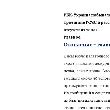
РБК-Украина побывало 
Троещине ГСЧС и расск
отсутствия тепла.
Главное:
Отопление
–
глав
Днем возле палаточного
входе в палатки дежур
печка, лежат дрова. Зд
вмещает около 40 челов
преимущественно женщ
Из сообщений в соцсетя
из благ цивилизации се
становится понятно, что