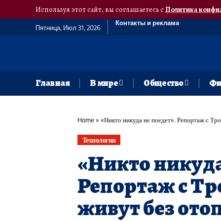
Используя этот сайт, вы соглашаетесь с
Политика конфи
Контакты и реклама
Пятница, Июл 31, 2026
Главная
В мире
Общество
Фи
Home
»
«Никто никуда не поедет». Репортаж с Тр
Технологии
«Никто никуда
Репортаж с Тр
живут без ото