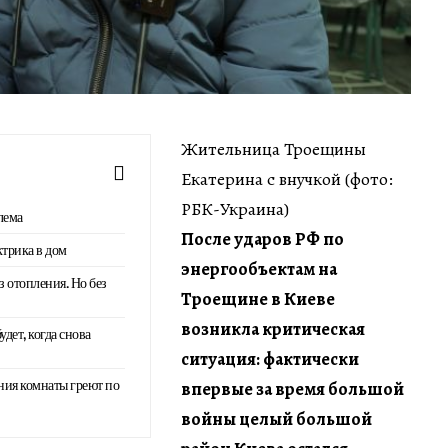
Жительница Троещины
Екатерина с внучкой (фото:
РБК-Украина)
лема
После ударов РФ по
трика в дом
энергообъектам на
з отопления. Но без
Троещине в Киеве
возникла критическая
удет, когда снова
ситуация: фактически
ния комнаты греют по
впервые за время большой
войны целый большой