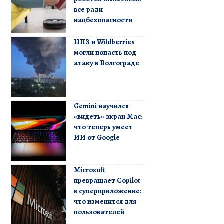
все ради
нацбезопасности
НПЗ и Wildberries
могли попасть под
атаку в Волгограде
Gemini научился
«видеть» экран Mac:
что теперь умеет
ИИ от Google
Microsoft
превращает Copilot
в суперприложение:
что изменится для
пользователей