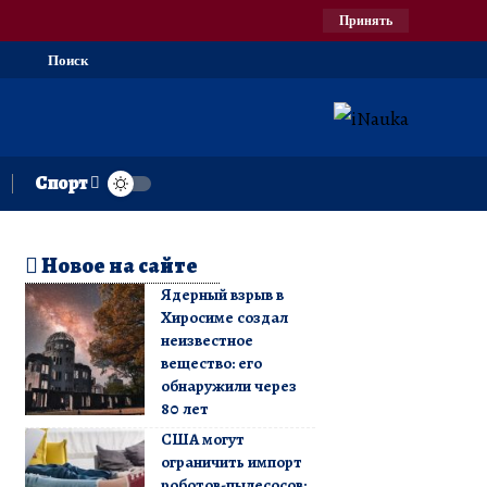
Принять
Поиск
Спорт
Новое на сайте
Ядерный взрыв в
Хиросиме создал
неизвестное
вещество: его
обнаружили через
80 лет
США могут
ограничить импорт
роботов-пылесосов: