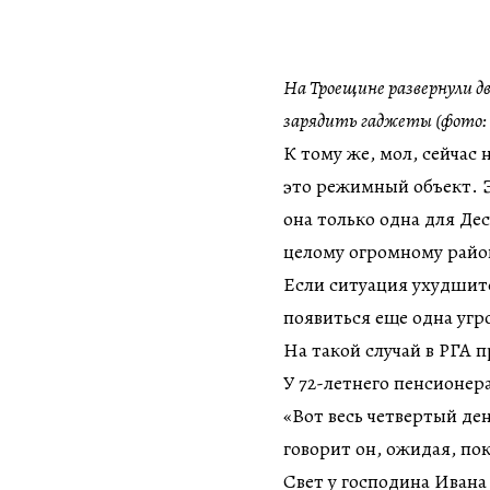
На Троещине развернули дв
зарядить гаджеты (фото:
К тому же, мол, сейчас 
это режимный объект. Э
она только одна для Де
целому огромному район
Если ситуация ухудшитс
появиться еще одна угр
На такой случай в РГА 
У 72-летнего пенсионер
«Вот весь четвертый ден
говорит он, ожидая, по
Свет у господина Иван