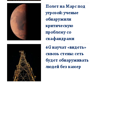
Полет на Марс под
угрозой: ученые
обнаружили
критическую
проблему со
скафандрами
6G научат «видеть»
сквозь стены: сеть
будет обнаруживать
людей без камер