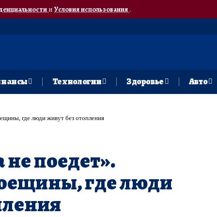
денциальности
и
Условия использования
.
нансы
Технологии
Здоровье
Авто
оещины, где люди живут без отопления
 не поедет».
оещины, где люди
пления