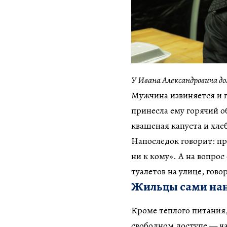
У Ивана Александровича д
Мужчина извиняется и г
принесла ему горячий об
квашеная капуста и хле
Напоследок говорит: пре
ни к кому». А на вопрос
туалетов на улице, гово
Жильцы сами нан
Кроме теплого питания,
свободном доступе — ча