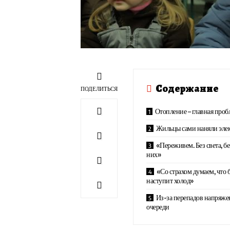
Содержание
ПОДЕЛИТЬСЯ
Отопление – главная проб
Жильцы сами наняли элек
«Переживем. Без света, бе
них»
«Со страхом думаем, что б
наступит холод»
Из-за перепадов напряже
очереди