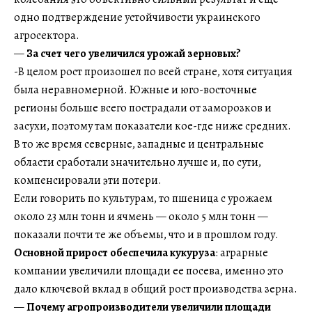
одно подтверждение устойчивости украинского
агросектора.
—
За счет чего увеличился урожай зерновых?
-В целом рост произошел по всей стране, хотя ситуация
была неравномерной. Южные и юго-восточные
регионы больше всего пострадали от заморозков и
засухи, поэтому там показатели кое-где ниже средних.
В то же время северные, западные и центральные
области сработали значительно лучше и, по сути,
компенсировали эти потери.
Если говорить по культурам, то пшеница с урожаем
около 23 млн тонн и ячмень — около 5 млн тонн —
показали почти те же объемы, что и в прошлом году.
Основной прирост обеспечила кукуруза
: аграрные
компании увеличили площади ее посева, именно это
дало ключевой вклад в общий рост производства зерна.
—
Почему агропроизводители увеличили площади