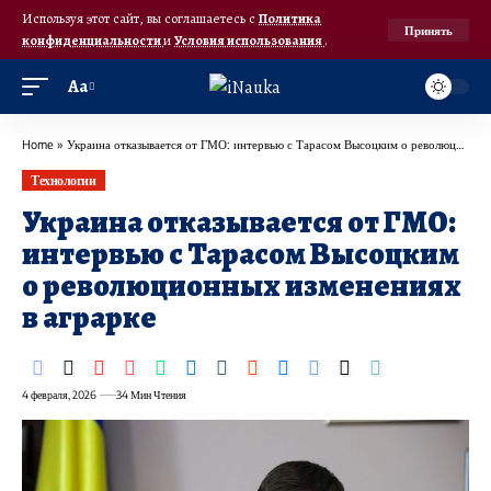
Используя этот сайт, вы соглашаетесь с
Политика
Принять
конфиденциальности
и
Условия использования
.
Аа
Home
»
Украина отказывается от ГМО: интервью с Тарасом Высоцким о революционных изменениях в аграрке
Технологии
Украина отказывается от ГМО:
интервью с Тарасом Высоцким
о революционных изменениях
в аграрке
4 февраля, 2026
34 Мин Чтения