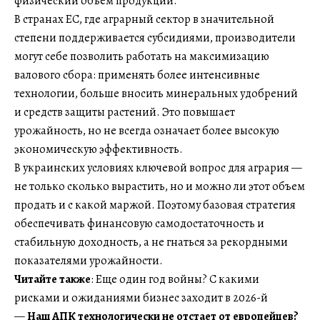
физический объем продукции.
В странах ЕС, где аграрный сектор в значительной
степени поддерживается субсидиями, производители
могут себе позволить работать на максимизацию
валового сбора: применять более интенсивные
технологии, больше вносить минеральных удобрений
и средств защиты растений. Это повышает
урожайность, но не всегда означает более высокую
экономическую эффективность.
В украинских условиях ключевой вопрос для агрария —
не только сколько вырастить, но и можно ли этот объем
продать и с какой маржой. Поэтому базовая стратегия
обеспечивать финансовую самодостаточность и
стабильную доходность, а не гнаться за рекордными
показателями урожайности.
Читайте также
: Еще один год войны? С какими
рисками и ожиданиями бизнес заходит в 2026-й
—
Наш АПК технологически не отстает от европейцев?