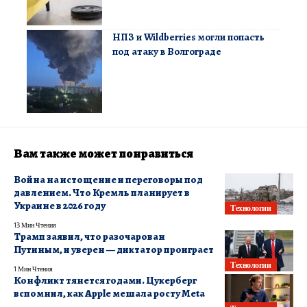
НПЗ и Wildberries могли попасть
под атаку в Волгограде
Вам также может понравиться
Война на истощение и переговоры под
давлением. Что Кремль планирует в
Украине в 2026 году
Технологии
13 Мин Чтения
Трамп заявил, что разочарован
Путиным, и уверен — диктатор проиграет
Технологии
1 Мин Чтения
Конфликт тянется годами. Цукерберг
вспомнил, как Apple мешала росту Meta