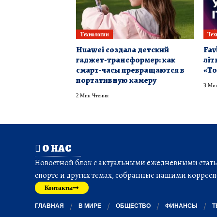
Технологии
Тех
Huawei создала детский
Fav
гаджет-трансформер: как
літ
смарт-часы превращаются в
«То
портативную камеру
3 Мин
2 Мин Чтения
О НАС
Новостной блок с актуальными ежедневными статья
спорте и других темах, собранные нашими корресп
Контакты
ГЛАВНАЯ
В МИРЕ
ОБЩЕСТВО
ФИНАНСЫ
Т