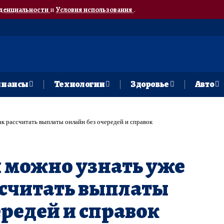
денциальности
и
Условия использования
.
нансы
Технологии
Здоровье
Авто
ак рассчитать выплаты онлайн без очередей и справок
 можно узнать уже
ассчитать выплаты
ередей и справок