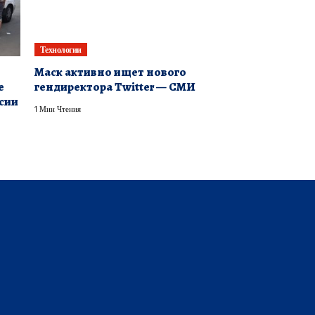
Технологии
Маск активно ищет нового
е
гендиректора Twitter — СМИ
сии
1 Мин Чтения