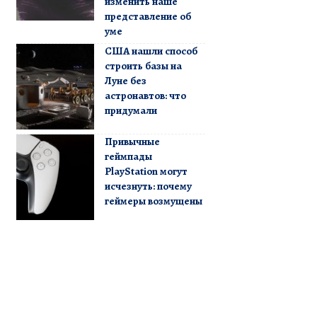
изменить наше
представление об
уме
США нашли способ
строить базы на
Луне без
астронавтов: что
придумали
Привычные
геймпады
PlayStation могут
исчезнуть: почему
геймеры возмущены