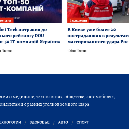
нологии
Технологии
bet Tech потрапив до
В Киеве уже более 20
нього рейтингу DOU
пострадавших в результат
п-50 ІТ-компаній України»
массированного удара Рос
 Чтения
1 Мин Чтения
ми о медицине, технологиях, обществе, автомобилях,
ондентами с разных уголков земного шара.
ЕХНОЛОГИИ
ЗДОРОВЬЕ
АВТО
СПОРТ