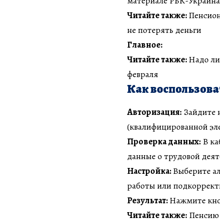
материале РБК-Украина
Читайте также:
Пенсион
не потерять деньги
Главное:
Читайте также:
Надо ли
февраля
Как воспользова
Авторизация:
Зайдите 
(квалифицированной эл
Проверка данных:
В ка
данные о трудовой деят
Настройка:
Выберите ал
работы или подкорректи
Результат:
Нажмите кно
Читайте также:
Пенсию 