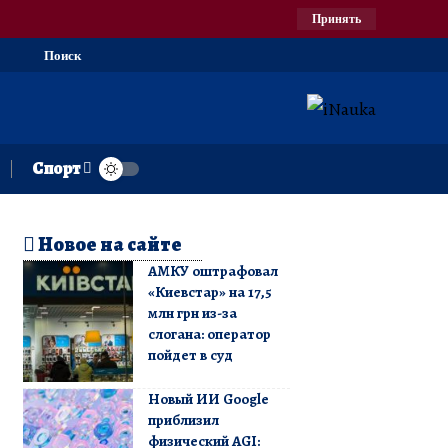
Принять
Поиск
Спорт
Новое на сайте
АМКУ оштрафовал
«Киевстар» на 17,5
млн грн из-за
слогана: оператор
пойдет в суд
Новый ИИ Google
приблизил
физический AGI: