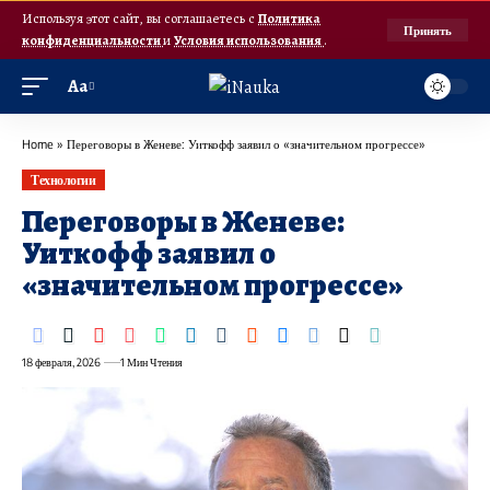
Используя этот сайт, вы соглашаетесь с
Политика
Принять
конфиденциальности
и
Условия использования
.
Аа
Home
»
Переговоры в Женеве: Уиткофф заявил о «значительном прогрессе»
Технологии
Переговоры в Женеве:
Уиткофф заявил о
«значительном прогрессе»
18 февраля, 2026
1 Мин Чтения