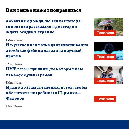
Вам также может понравиться
Локальные дожди, но теплая погода:
синоптики рассказали, где сегодня
ждать осадки в Украине
Технологии
1 Мин Чтения
Искусственная матка для вынашивания
детей: как фейк выдавали за научный
прорыв
Технологии
3 Мин Чтения
НМТ-2026: 4 причины, по которым вам
откажут в регистрации
Технологии
1 Мин Чтения
Нужно до 15 тысяч специалистов, чтобы
обеспечить потребности ІТ-рынка —
Федоров
Технологии
2 Мин Чтения