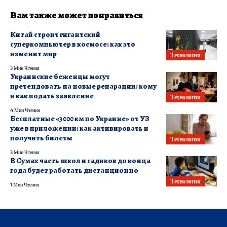
Вам также может понравиться
Китай строит гигантский
суперкомпьютер в космосе: как это
изменит мир
Технологии
3 Мин Чтения
Украинские беженцы могут
претендовать на новые репарации: кому
и как подать заявление
Технологии
4 Мин Чтения
Бесплатные «3000 км по Украине» от УЗ
уже в приложении: как активировать и
получить билеты
Технологии
3 Мин Чтения
В Сумах часть школ и садиков до конца
года будет работать дистанционно
Технологии
1 Мин Чтения