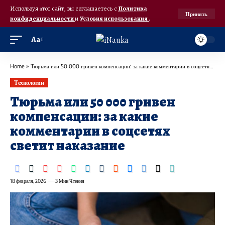
Используя этот сайт, вы соглашаетесь с
Политика
Принять
конфиденциальности
и
Условия использования
.
Аа
Home
»
Тюрьма или 50 000 гривен компенсации: за какие комментарии в соцсетях светит наказание
Технологии
Тюрьма или 50 000 гривен
компенсации: за какие
комментарии в соцсетях
светит наказание
18 февраля, 2026
3 Мин Чтения