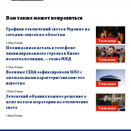
Вам также может понравиться
Графики отключений света в Украине на
сегодня: список по областям
Технологии
5 Мин Чтения
Неожиданная деталь в телефоне
ликвидированного стрелка в Киеве
помогла полиции, — глава МВД
Технологии
4 Мин Чтения
Военные США зафиксировали НЛО с
аномальными характеристиками: что
известно
Технологии
3 Мин Чтения
Зеленский объявил важное решение о
цене на газ и моратории на отключение
света
Технологии
1 Мин Чтения