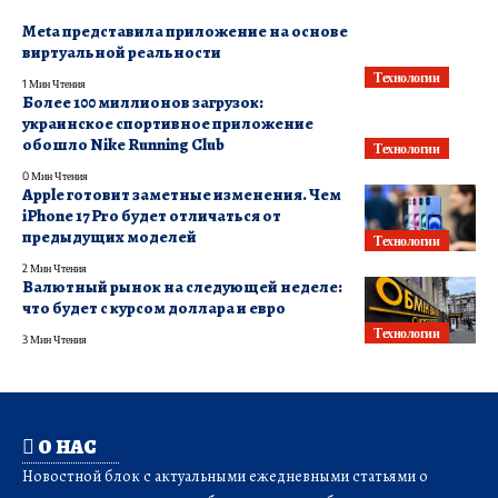
Meta представила приложение на основе
виртуальной реальности
Технологии
1 Мин Чтения
Более 100 миллионов загрузок:
украинское спортивное приложение
обошло Nike Running Club
Технологии
0 Мин Чтения
Apple готовит заметные изменения. Чем
iPhone 17 Pro будет отличаться от
предыдущих моделей
Технологии
2 Мин Чтения
Валютный рынок на следующей неделе:
что будет с курсом доллара и евро
Технологии
3 Мин Чтения
О НАС
Новостной блок с актуальными ежедневными статьями о