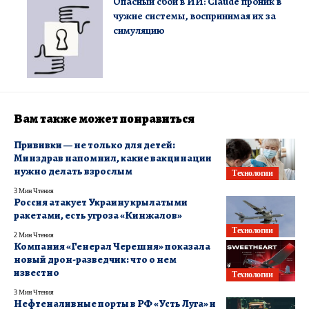
Опасный сбой в ИИ: Claude проник в
чужие системы, воспринимая их за
симуляцию
Вам также может понравиться
Прививки — не только для детей:
Минздрав напомнил, какие вакцинации
нужно делать взрослым
Технологии
3 Мин Чтения
Россия атакует Украину крылатыми
ракетами, есть угроза «Кинжалов»
Технологии
2 Мин Чтения
Компания «Генерал Черешня» показала
новый дрон-разведчик: что о нем
известно
Технологии
3 Мин Чтения
Нефтеналивные порты в РФ «Усть Луга» и