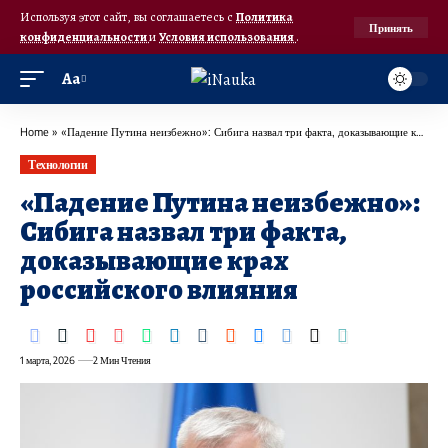
Используя этот сайт, вы соглашаетесь с
Политика
Принять
конфиденциальности
и
Условия использования
.
Аа
Home
»
«Падение Путина неизбежно»: Сибига назвал три факта, доказывающие крах российского влияния
Технологии
«Падение Путина неизбежно»:
Сибига назвал три факта,
доказывающие крах
российского влияния
1 марта, 2026
2 Мин Чтения