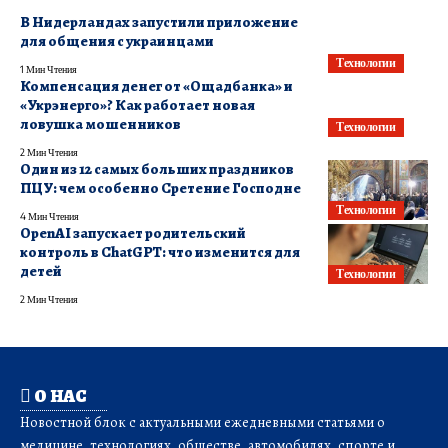
В Нидерландах запустили приложение
для общения с украинцами
Технологии
1 Мин Чтения
Компенсация денег от «Ощадбанка» и
«Укрэнерго»? Как работает новая
ловушка мошенников
Технологии
2 Мин Чтения
Один из 12 самых больших праздников
ПЦУ: чем особенно Сретение Господне
Технологии
4 Мин Чтения
OpenAI запускает родительский
контроль в ChatGPT: что изменится для
детей
Технологии
2 Мин Чтения
О НАС
Новостной блок с актуальными ежедневными статьями о
медицине, технологиях, обществе, автомобилях, спорте и