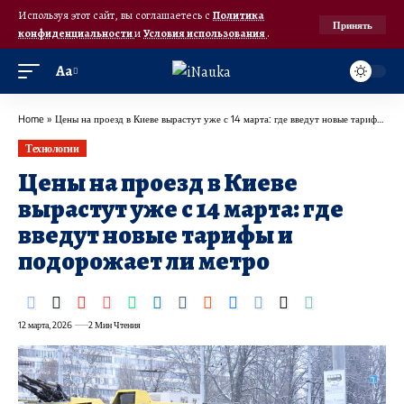
Используя этот сайт, вы соглашаетесь с
Политика
Принять
конфиденциальности
и
Условия использования
.
Аа
Home
»
Цены на проезд в Киеве вырастут уже с 14 марта: где введут новые тарифы и подорожает ли метро
Технологии
Цены на проезд в Киеве
вырастут уже с 14 марта: где
введут новые тарифы и
подорожает ли метро
12 марта, 2026
2 Мин Чтения