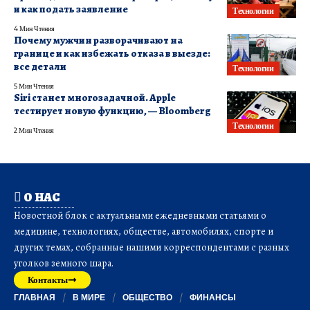
и как подать заявление
Технологии
4 Мин Чтения
Почему мужчин разворачивают на
границе и как избежать отказа в выезде:
все детали
Технологии
5 Мин Чтения
Siri станет многозадачной. Apple
тестирует новую функцию, — Bloomberg
Технологии
2 Мин Чтения
О НАС
Новостной блок с актуальными ежедневными статьями о
медицине, технологиях, обществе, автомобилях, спорте и
других темах, собранные нашими корреспондентами с разных
уголков земного шара.
Контакты
ГЛАВНАЯ
В МИРЕ
ОБЩЕСТВО
ФИНАНСЫ