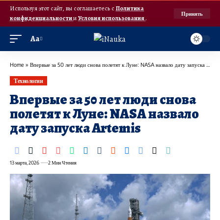
Используя этот сайт, вы соглашаетесь с
Политика
Принять
конфиденциальности
и
Условия использования
.
Аа
Home
»
Впервые за 50 лет люди снова полетят к Луне: NASA назвало дату запуска Artemis
Технологии
Впервые за 50 лет люди снова
полетят к Луне: NASA назвало
дату запуска Artemis
13 марта, 2026
2 Мин Чтения