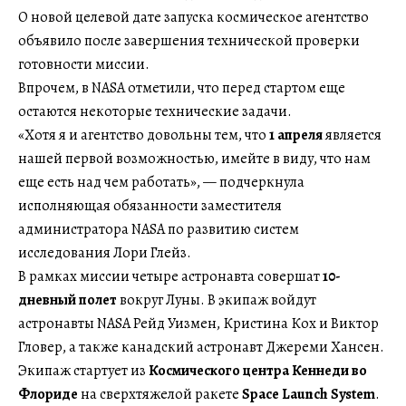
О новой целевой дате запуска космическое агентство
объявило после завершения технической проверки
готовности миссии.
Впрочем, в NASA отметили, что перед стартом еще
остаются некоторые технические задачи.
«Хотя я и агентство довольны тем, что
1 апреля
является
нашей первой возможностью, имейте в виду, что нам
еще есть над чем работать», — подчеркнула
исполняющая обязанности заместителя
администратора NASA по развитию систем
исследования Лори Глейз.
В рамках миссии четыре астронавта совершат
10-
дневный полет
вокруг Луны. В экипаж войдут
астронавты NASA Рейд Уизмен, Кристина Кох и Виктор
Гловер, а также канадский астронавт Джереми Хансен.
Экипаж стартует из
Космического центра Кеннеди во
Флориде
на сверхтяжелой ракете
Space Launch System
.