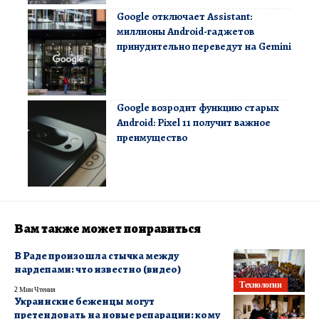
Google отключает Assistant:
миллионы Android-гаджетов
принудительно переведут на Gemini
Google возродит функцию старых
Android: Pixel 11 получит важное
преимущество
Вам также может понравиться
В Раде произошла стычка между
нардепами: что известно (видео)
Технологии
2 Мин Чтения
Украинские беженцы могут
претендовать на новые репарации: кому