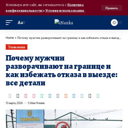
Используя этот сайт, вы соглашаетесь с
Политика
Принять
конфиденциальности
и
Условия использования
.
Аа
Home
»
Почему мужчин разворачивают на границе и как избежать отказа в выезде: все детали
Технологии
Почему мужчин
разворачивают на границе и
как избежать отказа в выезде:
все детали
13 марта, 2026
5 Мин Чтения