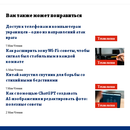
Вам также может понравиться
Доступ к телефонам и компьютерам
украинцев – одно из направлений атак
врага
Технологии
1 Мин Чтения
Как расширить зону Wi-Fi: советы, чтобы
сигнал был стабильным в каждой
комнате
Технологии
4 Мин Чтения
Китай запустил спутник для борьбы со
стихийными бедствиями
Технологии
1 Мин Чтения
Как с помощью ChatGPT создавать
AI‑изображения и редактировать фото:
полезные советы
Технологии
2 Мин Чтения