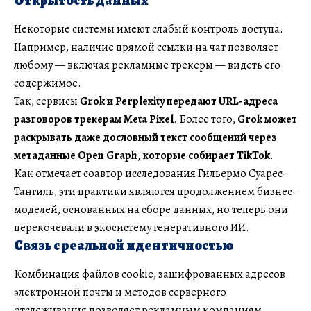
Открытость данных
Некоторые системы имеют слабый контроль доступа.
Например, наличие прямой ссылки на чат позволяет
любому — включая рекламные трекеры — видеть его
содержимое.
Так, сервисы
Grok и Perplexity передают URL-адреса
разговоров трекерам Meta Pixel
. Более того,
Grok может
раскрывать даже дословный текст сообщений через
метаданные Open Graph, которые собирает TikTok
.
Как отмечает соавтор исследования Гильермо Суарес-
Тангиль, эти практики являются продолжением бизнес-
моделей, основанных на сборе данных, но теперь они
перекочевали в экосистему генеративного ИИ.
Связь с реальной идентичностью
Комбинация файлов cookie, зашифрованных адресов
электронной почты и методов серверного
отслеживания позволяет рекламным компаниям