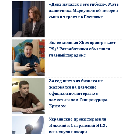
«День начался с его гибели». Мать
защитника Мариуполя об истории
сына и теракте в Еленовке
Более мощная Xbox проигрывает
PS5? Разработчики объяснили
главный парадокс
За год никто из бизнеса не
жаловался на давление
официально: интервью с
заместителем Генпрокурора
Крымом
Украинские дроны поразили
Ильский и Сызранский НПЗ,
вспыхнули пожары