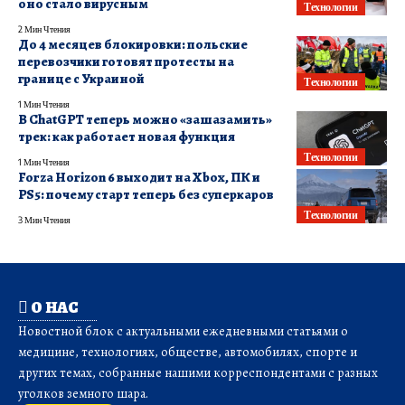
оно стало вирусным
Технологии
2 Мин Чтения
До 4 месяцев блокировки: польские
перевозчики готовят протесты на
границе с Украиной
Технологии
1 Мин Чтения
В ChatGPT теперь можно «зашазамить»
трек: как работает новая функция
Технологии
1 Мин Чтения
Forza Horizon 6 выходит на Xbox, ПК и
PS5: почему старт теперь без суперкаров
Технологии
3 Мин Чтения
О НАС
Новостной блок с актуальными ежедневными статьями о
медицине, технологиях, обществе, автомобилях, спорте и
других темах, собранные нашими корреспондентами с разных
уголков земного шара.