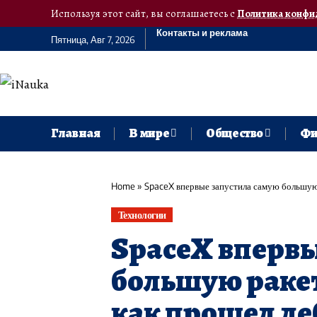
Используя этот сайт, вы соглашаетесь с
Политика конфи
Контакты и реклама
Пятница, Авг 7, 2026
Главная
В мире
Общество
Фи
Home
»
SpaceX впервые запустила самую большую 
Технологии
SpaceX впервы
большую ракету
как прошел де