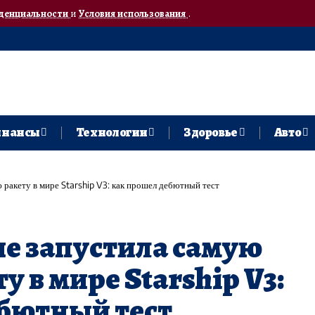
денциальности
и
Условия использования
.
нансы
Технологии
Здоровье
Авто
ракету в мире Starship V3: как прошел дебютный тест
е запустила самую
 в мире Starship V3:
бютный тест