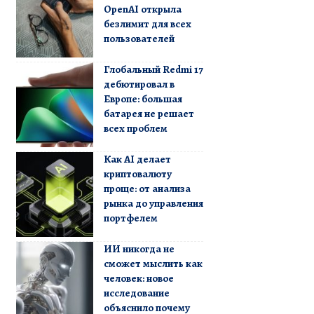
OpenAI открыла
безлимит для всех
пользователей
Глобальный Redmi 17
дебютировал в
Европе: большая
батарея не решает
всех проблем
Как AI делает
криптовалюту
проще: от анализа
рынка до управления
портфелем
ИИ никогда не
сможет мыслить как
человек: новое
исследование
объяснило почему