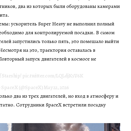
утников, два из которых были оборудованы камерами
ита.
емы: ускоритель Super Heavy не выполнил полный
 необходимо для контролируемой посадки. В самом
телей запустились только пять, это помешало выйти
Несмотря на это, траектория оставалась в
овторный запуск двигателей в космосе не
of Starship!
pic.twitter.com/LQLdjK5V6K
 SpaceX (@SpaceX)
May 22, 2026
лько два из трех двигателей, но вход в атмосферу и
атно. Сотрудники SpaceX встретили посадку