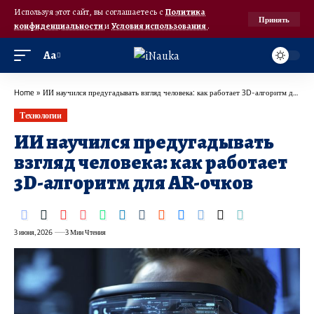
Используя этот сайт, вы соглашаетесь с
Политика
Принять
конфиденциальности
и
Условия использования
.
Аа
Home
»
ИИ научился предугадывать взгляд человека: как работает 3D-алгоритм для AR-очков
Технологии
ИИ научился предугадывать
взгляд человека: как работает
3D-алгоритм для AR-очков
3 июня, 2026
3 Мин Чтения