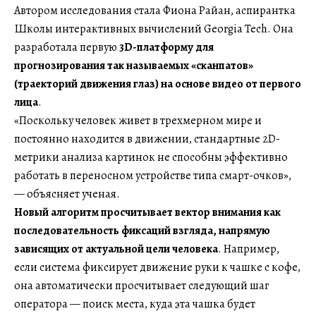
Автором исследования стала Фиона Райан, аспирантка
Школы интерактивных вычислений Georgia Tech. Она
разработала первую
3D-платформу для
прогнозирования так называемых «сканпатов»
(траекторий движения глаз) на основе видео от первого
лица
.
«Поскольку человек живет в трехмерном мире и
постоянно находится в движении, стандартные 2D-
метрики анализа картинок не способны эффективно
работать в переносном устройстве типа смарт-очков»,
— объясняет ученая.
Новый алгоритм просчитывает вектор внимания как
последовательность фиксаций взгляда, напрямую
зависящих от актуальной цели человека
. Например,
если система фиксирует движение руки к чашке с кофе,
она автоматически просчитывает следующий шаг
оператора — поиск места, куда эта чашка будет