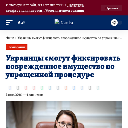
Используя этот сайт, вы соглашаетесь с
Политика
Принять
конфиденциальности
и
Условия использования
.
Аа
Home
»
Украинцы смогут фиксировать поврежденное имущество по упрощенной процедуре
Технологии
Украинцы смогут фиксировать
поврежденное имущество по
упрощенной процедуре
8 июня, 2026
1 Мин Чтения