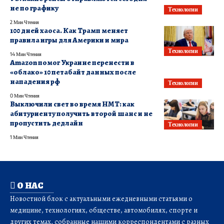
не по графику
Технологии
2 Мин Чтения
100 дней хаоса. Как Трамп меняет
правила игры для Америки и мира
Технологии
14 Мин Чтения
Amazon помог Украине перенести в
«облако» 10 петабайт данных после
нападения рф
Технологии
0 Мин Чтения
Выключили свет во время НМТ: как
абитуриенту получить второй шанс и не
пропустить дедлайн
Технологии
1 Мин Чтения
О НАС
Новостной блок с актуальными ежедневными статьями о
медицине, технологиях, обществе, автомобилях, спорте и
других темах, собранные нашими корреспондентами с разных