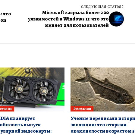
СЛЕДУЮЩАЯ СТАТЬЯ
Microsoft закрыла более 200
: что
уязвимостей в Windows 11: что это
ion
меняет для пользователей
нологии
Технологии
DIA планирует
Ученые переписали истор
обновить выпуск
эволюции: что открыли
улярной видеокарты:
окаменелости возрастом 5