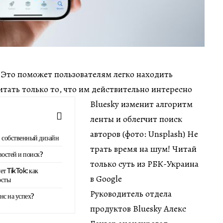
ин Это поможет пользователям легко находить
ать только то, что им действительно интересно
Bluesky изменит алгоритм
ленты и облегчит поиск
авторов (фото: Unsplash) Не
и собственный дизайн
трать время на шум! Читай
востей и поиск?
только суть из РБК-Украина
ет TikTok: как
в Google
осты
Руководитель отдела
нс на успех?
продуктов Bluesky Алекс