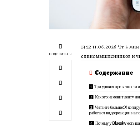
13:12 11.06.2026 Чт 3 м
ПОДЕЛИТЬСЯ
единомышленников и чит
Содержание
Три уровня приватности 
Как это изменит ленту но
Читайте больше: X копиру
работают видеореакции на п
Почему у Bluesky есть ша