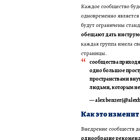
Каждое сообщество буде
одновременно является 
будут ограничены ста
обещают дать инструм
каждая группа имела св
страницы.
сообщества приходят 
одно большое прост
пространствами внут
людьми, которым неб
— alex benzer(@alexbe
Как это изменит 
Внедрение сообществ 
однообразие рекомен