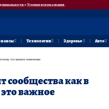
денциальности
и
Условия использования
.
нансы
Технологии
Здоровье
Авто
 почему это важное изменение
т сообщества как в
 это важное