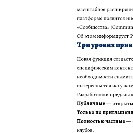
масштабное расширение 
платформе появится ин
«Сообщества» (Communi
Об этом информирует Р
Три уровня прив
Новая функция создаетс
специфическим контенто
необходимости спамить
интересны только узком
Разработчики предлага
Публичные
— открытые
Только по приглашен
Полностью частные
— с
клубов.