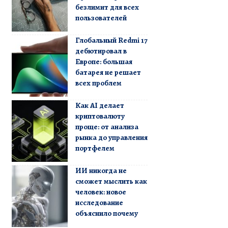
безлимит для всех
пользователей
Глобальный Redmi 17
дебютировал в
Европе: большая
батарея не решает
всех проблем
Как AI делает
криптовалюту
проще: от анализа
рынка до управления
портфелем
ИИ никогда не
сможет мыслить как
человек: новое
исследование
объяснило почему