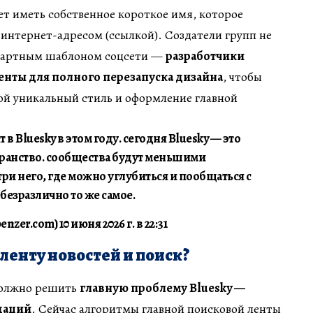
т иметь собственное короткое имя, которое
интернет-адресом (ссылкой). Создатели групп не
ндартным шаблоном соцсети —
разработчики
енты для полного перезапуска дизайна
, чтобы
ой уникальный стиль и оформление главной
в Bluesky в этом году. сегодня Bluesky — это
ранство. сообщества будут меньшими
ри него, где можно углубиться и пообщаться с
езразлично то же самое.
nzer.com) 10 июня 2026 г. в 22:31
ленту новостей и поиск?
должно решить
главную проблему Bluesky —
даций
. Сейчас алгоритмы главной поисковой ленты