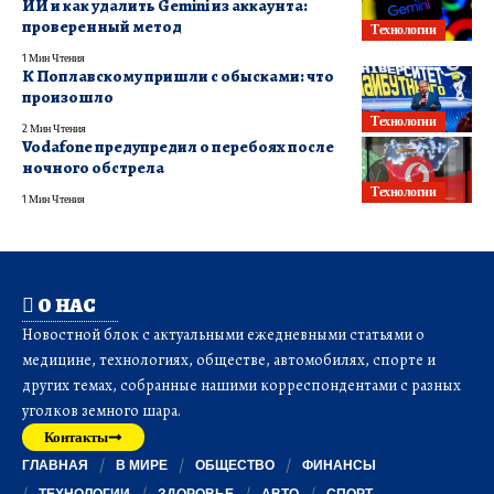
ИИ и как удалить Gemini из аккаунта:
проверенный метод
Технологии
1 Мин Чтения
К Поплавскому пришли с обысками: что
произошло
Технологии
2 Мин Чтения
Vodafone предупредил о перебоях после
ночного обстрела
Технологии
1 Мин Чтения
О НАС
Новостной блок с актуальными ежедневными статьями о
медицине, технологиях, обществе, автомобилях, спорте и
других темах, собранные нашими корреспондентами с разных
уголков земного шара.
Контакты
ГЛАВНАЯ
В МИРЕ
ОБЩЕСТВО
ФИНАНСЫ
ТЕХНОЛОГИИ
ЗДОРОВЬЕ
АВТО
СПОРТ