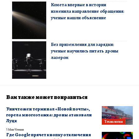
Комета впервые в истории
изменила направление обращения:
ученые нашли объяснение
Без приземления для зарядки:
ученые научились питать дроны
лазером
Вам также может понравиться
Уничтожен терминал «Новой почты»,
горела многоэтажка: дроны атаковали
Луцк
Технологии
1 Мин Чтения
Где Google прячет кнопку отключения