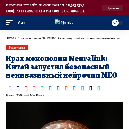
Используя этот сайт, вы соглашаетесь с
Политика
Принять
конфиденциальности
и
Условия использования
.
Аа
Home
»
Крах монополии Neuralink: Китай запустил безопасный неинвазивный нейрочип NEO
Технологии
Крах монополии Neuralink:
Китай запустил безопасный
неинвазивный нейрочип NEO
15 июня, 2026
3 Мин Чтения