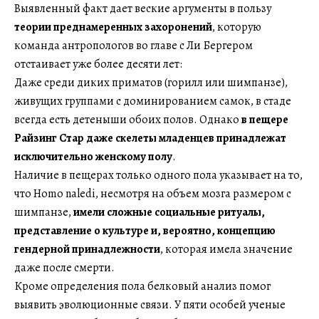
Выявленный факт дает веские аргументы в пользу
теории преднамеренных захоронений
, которую
команда антропологов во главе с Ли Бергером
отстаивает уже более десяти лет:
Даже среди диких приматов (горилл или шимпанзе),
живущих группами с доминированием самок, в стаде
всегда есть детеныши обоих полов. Однако
в пещере
Райзинг Стар даже скелеты младенцев принадлежат
исключительно женскому полу
.
Наличие в пещерах только одного пола указывает на то,
что Homo naledi, несмотря на объем мозга размером с
шимпанзе,
имели сложные социальные ритуалы,
представление о культуре и, вероятно, концепцию
гендерной принадлежности
, которая имела значение
даже после смерти.
Кроме определения пола белковый анализ помог
выявить эволюционные связи. У пяти особей ученые