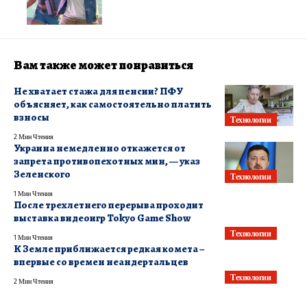
Вам также может понравиться
Не хватает стажа для пенсии? ПФУ
объясняет, как самостоятельно платить
взносы
Технологии
2 Мин Чтения
Украина немедленно откажется от
запрета противопехотных мин, — указ
Зеленского
Технологии
1 Мин Чтения
После трехлетнего перерыва проходит
выставка видеоигр Tokyo Game Show
Технологии
1 Мин Чтения
К Земле приближается редкая комета –
впервые со времен неандертальцев
Технологии
2 Мин Чтения