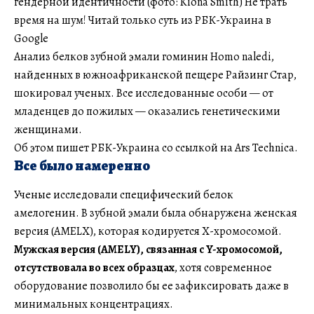
гендерной идентичности (фото: Kiona Smith) Не трать
время на шум! Читай только суть из РБК-Украина в
Google
Анализ белков зубной эмали гоминин Homo naledi,
найденных в южноафриканской пещере Райзинг Стар,
шокировал ученых. Все исследованные особи — от
младенцев до пожилых — оказались генетическими
женщинами.
Об этом пишет РБК-Украина со ссылкой на Ars Technica.
Все было намеренно
Ученые исследовали специфический белок
амелогенин. В зубной эмали была обнаружена женская
версия (AMELX), которая кодируется Х-хромосомой.
Мужская версия (AMELY), связанная с Y-хромосомой,
отсутствовала во всех образцах
, хотя современное
оборудование позволило бы ее зафиксировать даже в
минимальных концентрациях.