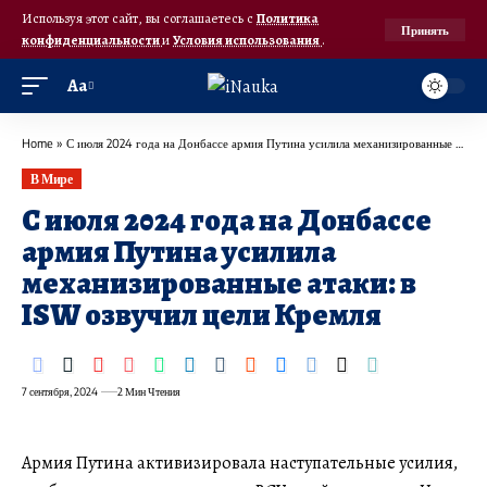
Используя этот сайт, вы соглашаетесь с
Политика
Принять
конфиденциальности
и
Условия использования
.
Аа
Home
»
​С июля 2024 года на Донбассе армия Путина усилила механизированные атаки: в ISW озвучил цели Кремля
В Мире
​С июля 2024 года на Донбассе
армия Путина усилила
механизированные атаки: в
ISW озвучил цели Кремля
7 сентября, 2024
2 Мин Чтения
Армия Путина активизировала наступательные усилия,