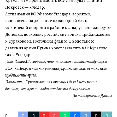
Кремля, чем просто выбить ВСУ с выступа на линии
Покровск — Угледар.
Активизация ВС РФ возле Угледара, вероятно,
направлена на давление на западный фланг
украинской обороны в районе к западу и юго-западу от
Донецка, поскольку российские войска приближаются
к Курахово на восточном фланге. В ходе такого
давления армия Путина хочет захватить как Курахово,
так и Угледар.
РанееDialog.UA сообщал, что, по словам Главнокомандующего
ВСУ, наПокровском направленииукраинские силы остановили
продвижение врага.
Напомним, Курская военная операция дала Киеву нечто
большее, чем просто поднятиебоевого духау солдат.
По материалам:
Диалог