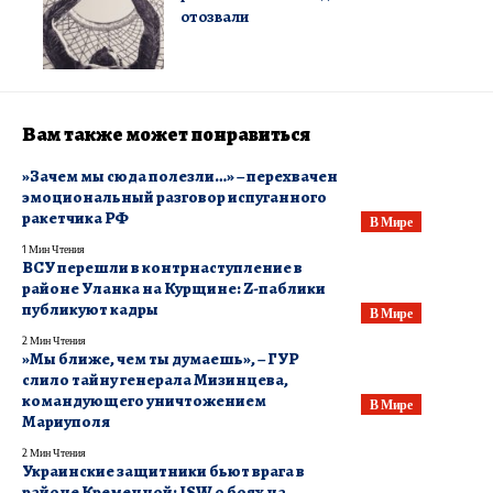
отозвали
Вам также может понравиться
​»Зачем мы сюда полезли…» – перехвачен
эмоциональный разговор испуганного
ракетчика РФ
В Мире
1 Мин Чтения
​ВСУ перешли в контрнаступление в
районе Уланка на Курщине: Z-паблики
публикуют кадры
В Мире
2 Мин Чтения
​»Мы ближе, чем ты думаешь», – ГУР
слило тайну генерала Мизинцева,
командующего уничтожением
В Мире
Мариуполя
2 Мин Чтения
​Украинские защитники бьют врага в
районе Кременной: ISW о боях на