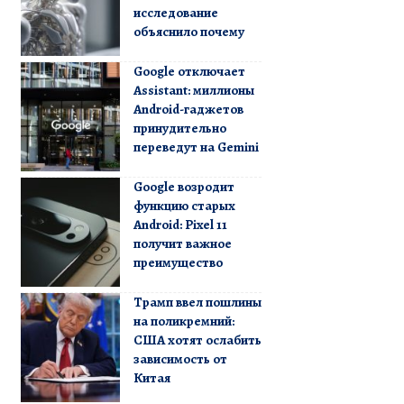
исследование
объяснило почему
Google отключает
Assistant: миллионы
Android-гаджетов
принудительно
переведут на Gemini
Google возродит
функцию старых
Android: Pixel 11
получит важное
преимущество
Трамп ввел пошлины
на поликремний:
США хотят ослабить
зависимость от
Китая