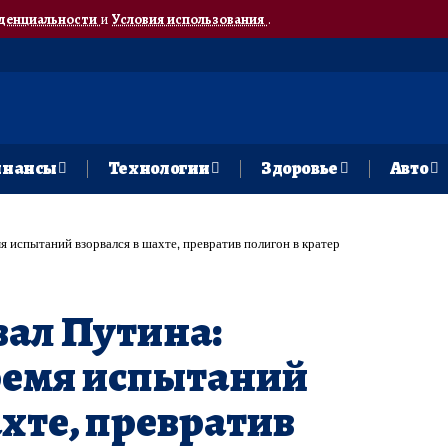
денциальности
и
Условия использования
.
нансы
Технологии
Здоровье
Авто
мя испытаний взорвался в шахте, превратив полигон в кратер
вал Путина:
ремя испытаний
ахте, превратив