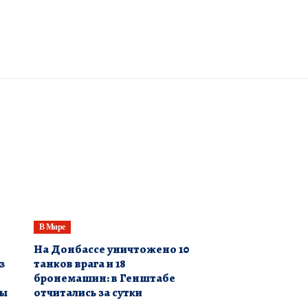
В Мире
​На Донбассе уничтожено 10
з
танков врага и 18
бронемашин: в Генштабе
ны
отчитались за сутки