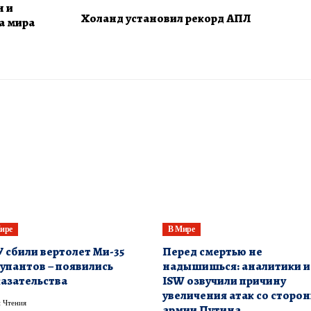
н и
Холанд установил рекорд АПЛ
а мира
ире
В Мире
 сбили вертолет Ми-35
​Перед смертью не
упантов – появились
надышишься: аналитики и
азательства
ISW озвучили причину
увеличения атак со сторо
 Чтения
армии Путина