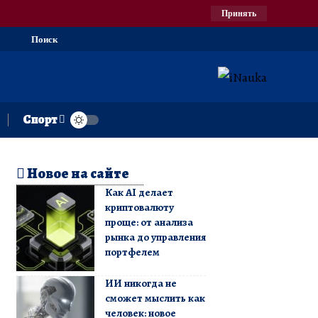
Принять
Поиск
Спорт
Новое на сайте
Как AI делает
криптовалюту
проще: от анализа
рынка до управления
портфелем
ИИ никогда не
сможет мыслить как
человек: новое