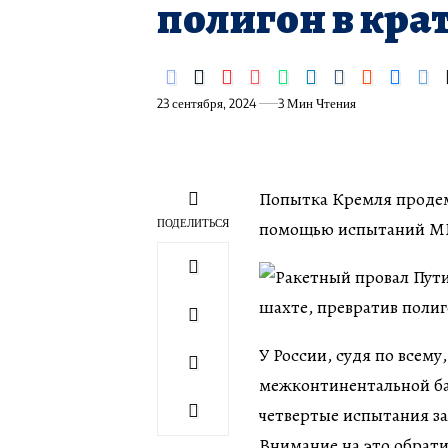
полигон в кра
23 сентября, 2024
3 Мин Чтения
Попытка Кремля продем
ПОДЕЛИТЬСЯ
помощью испытаний МБ
У России, судя по всем
межконтинентальной ба
четвертые испытания з
Внимание на это обрат