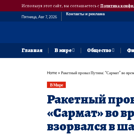
Используя этот сайт, вы соглашаетесь с
Политика конфи
Контакты и реклама
Пятница, Авг 7, 2026
Главная
В мире
Общество
Фи
Home
»
​Ракетный провал Путина: “Сармат” во вре
В Мире
​Ракетный про
«Сармат» во в
взорвался в ш