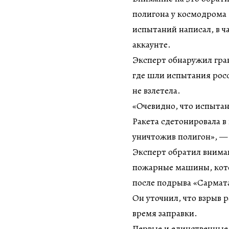
полигона у космодрома 
испытаний написал, в ч
аккаунте.
Эксперт обнаружил гра
где шли испытания росс
не взлетела.
«Очевидно, что испыта
Ракета сдетонировала в
уничтожив полигон», 
Эксперт обратил вниман
пожарные машины, кото
после подрыва «Сармат
Он уточнил, что взрыв 
время заправки.
Первые и единственные