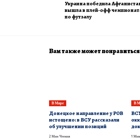
Украина победила Афганиста
вышла в плей-офф чемпионат
по футзалу
Вам также может понравиться
В Мире
В М
Донецкое направление у РОВ
ВСУ
истощено: в ВСУ рассказали
окк
об улучшении позиций
док
2 Мин Чтения
1 Мин