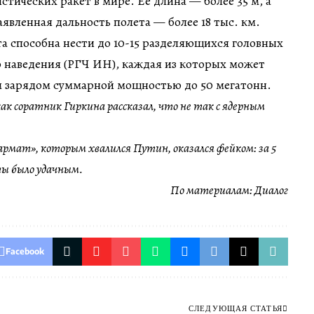
стических ракет в мире. Ее длина — более 35 м, а
аявленная дальность полета — более 18 тыс. км.
та способна нести до 10-15 разделяющихся головных
 наведения (РГЧ ИН), каждая из которых может
 зарядом суммарной мощностью до 50 мегатонн.
как соратник Гиркина рассказал, что не так с ядерным
рмат», которым хвалился Путин, оказался фейком: за 5
ы было удачным.
По материалам:
Диалог
Facebook
СЛЕДУЮЩАЯ СТАТЬЯ