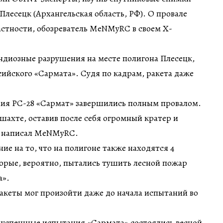
Плесецк (Архангельская область, РФ). О провале
астности, обозреватель MeNMyRC в своем Х-
ндиозные разрушения на месте полигона Плесецк,
ийского «Сармата». Судя по кадрам, ракета даже
ния РС-28 «Сармат» завершились полным провалом.
 шахте, оставив после себя огромный кратер и
— написал MeNMyRC.
ие на то, что на полигоне также находятся 4
рые, вероятно, пытались тушить лесной пожар
а».
ракеты мог произойти даже до начала испытаний во
 успешные испытания «Сармата» состоялись весной