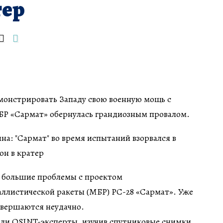
тер
онстрировать Западу свою военную мощь с
Р «Сармат» обернулась грандиозным провалом.
у, большие проблемы с проектом
ллистической ракеты (МБР) РС-28 «Сармат». Уже
авершаются неудачно.
или OSINT-эксперты, изучив спутниковые снимки